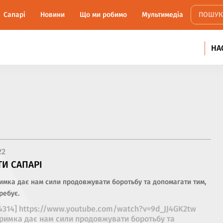
Сапарi
Новини
Що ми робимо
Мультимедіа
НА
22
И САПАРІ
имка дає нам сили продовжувати боротьбу та допомагати тим,
ребує.
14314] https://www.youtube.com/watch?v=9d_JJ4GK2tw
римка дає нам сили продовжувати боротьбу та