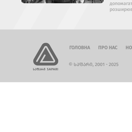
допомагат
розширюва
ГОЛОВНА
ПРО НАС
НО
© ᲡᲐᲤᲐᲠᲘ, 2001 - 2025