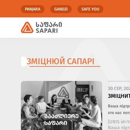
PANJARA
GANDZI
SAFE YOU
ЗМІЦНЮЙ САПАРІ
30 СЕР, 20
ЗМІЦНИТ
Ваша підтр
хто нас пот
[URIS id=
Ваша підт