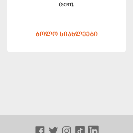
(GCRT).
ᲑᲝᲚᲝ ᲡᲘᲐᲮᲚᲔᲔᲑᲘ