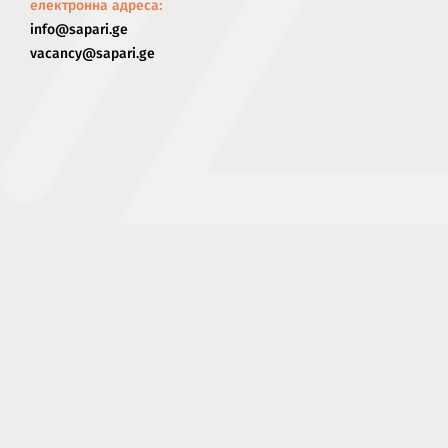
електронна адреса:
info@sapari.ge
vacancy@sapari.ge