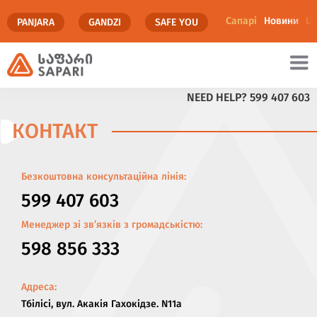
Сапарi
Новини
Що
PANJARA
GANDZI
SAFE YOU
NEED HELP?
599 407 603
едіа
КОНТАКТ
Безкоштовна консультаційна лінія:
599 407 603
Менеджер зі зв’язків з громадськістю:
598 856 333
Адреса:
Тбілісі, вул. Акакія Гахокідзе. N11a