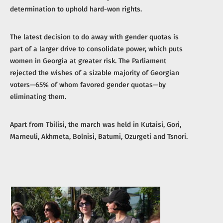
determination to uphold hard-won rights.
The latest decision to do away with gender quotas is
part of a larger drive to consolidate power, which puts
women in Georgia at greater risk. The Parliament
rejected the wishes of a sizable majority of Georgian
voters—65% of whom favored gender quotas—by
eliminating them.
Apart from Tbilisi, the march was held in Kutaisi, Gori,
Marneuli, Akhmeta, Bolnisi, Batumi, Ozurgeti and Tsnori.