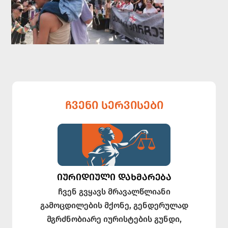
ᲩᲕᲔᲜᲘ ᲡᲔᲠᲕᲘᲡᲔᲑᲘ
ᲘᲣᲠᲘᲓᲘᲣᲚᲘ ᲓᲐᲮᲛᲐᲠᲔᲑᲐ
ჩვენ გვყავს მრავალწლიანი
გამოცდილების მქონე, გენდერულად
მგრძნობიარე იურისტების გუნდი,