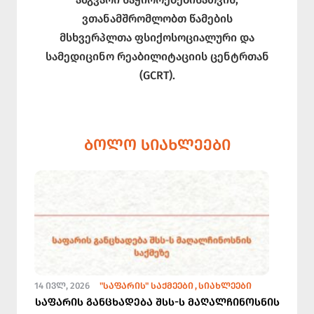
ვთანამშრომლობთ წამების
მსხვერპლთა ფსიქოსოციალური და
სამედიცინო რეაბილიტაციის ცენტრთან
(GCRT).
ᲑᲝᲚᲝ ᲡᲘᲐᲮᲚᲔᲔᲑᲘ
14 ᲘᲕᲚ, 2026
"ᲡᲐᲤᲐᲠᲘᲡ" ᲡᲐᲥᲛᲔᲔᲑᲘ
ᲡᲘᲐᲮᲚᲔᲔᲑᲘ
საფარის განცხადება შსს-ს მაღალჩინოსნის