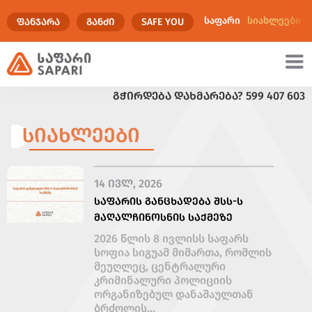
საფარი
სიახლეები
ᲤᲐᲜᲯᲐᲠᲐ
ᲒᲐᲜᲫᲘ
SAFE YOU
ᲒᲭᲘᲠᲓᲔᲑᲐ ᲓᲐᲮᲛᲐᲠᲔᲑᲐ?
599 407 603
ულტიმედია
ᲡᲘᲐᲮᲚᲔᲔᲑᲘ
14 ᲘᲕᲚ, 2026
ᲡᲐᲤᲐᲠᲘᲡ ᲒᲐᲜᲪᲮᲐᲓᲔᲑᲐ ᲨᲡᲡ-Ს
ᲛᲐᲦᲐᲚᲩᲘᲜᲝᲡᲜᲘᲡ ᲡᲐᲥᲛᲔᲖᲔ
2026 წლის 8 ივლისს საფარს
სოფია სიგუამ მიმართა, რომლის
მეუღლეც, ცენტრალური
კრიმინალური პოლიციის
ორგანიზებულ დანაშაულთან
ბრძოლის...