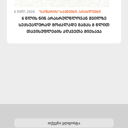
6 ᲘᲕᲚ, 2026
"ᲡᲐᲤᲐᲠᲘᲡ" ᲡᲐᲥᲛᲔᲔᲑᲘ
ᲡᲘᲐᲮᲚᲔᲔᲑᲘ
6 წლის წინ არასრულწლოვან შვილზე
სექსუალურად მოძალადე მამას 8 წლით
თავისუფლების აღკვეთა მიესაჯა