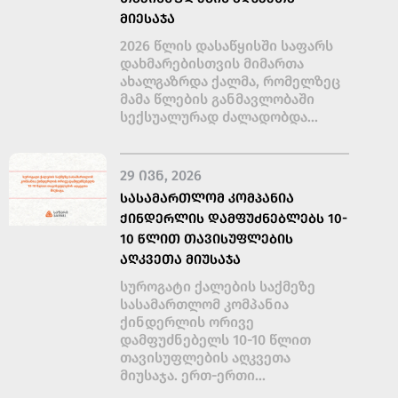
ᲛᲘᲔᲡᲐᲯᲐ
2026 წლის დასაწყისში საფარს
დახმარებისთვის მიმართა
ახალგაზრდა ქალმა, რომელზეც
მამა წლების განმავლობაში
სექსუალურად ძალადობდა...
29 ᲘᲕᲜ, 2026
ᲡᲐᲡᲐᲛᲐᲠᲗᲚᲝᲛ ᲙᲝᲛᲞᲐᲜᲘᲐ
ᲥᲘᲜᲓᲔᲠᲚᲘᲡ ᲓᲐᲛᲤᲣᲫᲜᲔᲑᲚᲔᲑᲡ 10-
10 ᲬᲚᲘᲗ ᲗᲐᲕᲘᲡᲣᲤᲚᲔᲑᲘᲡ
ᲐᲦᲙᲕᲔᲗᲐ ᲛᲘᲣᲡᲐᲯᲐ
სუროგატი ქალების საქმეზე
სასამართლომ კომპანია
ქინდერლის ორივე
დამფუძნებელს 10-10 წლით
თავისუფლების აღკვეთა
მიუსაჯა. ერთ-ერთი...