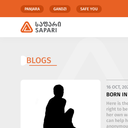
PANJARA
GANDZI
SAFE YOU
BLOGS
16 OCT, 20
BORN IN
Here is the
right to b
her own wa
can help h
anonymous