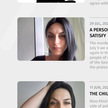
agree with 
29 JUL, 20
A PERSO
SATISFY
The murde
July 5 we 
again in t
people of 
of the Geo
the protest
11 JUN, 20
THE CHI
Nino Khvir
side of po