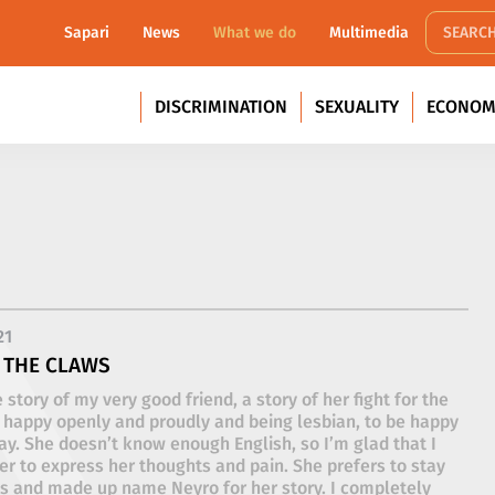
Sapari
News
What we do
Multimedia
DISCRIMINATION
SEXUALITY
ECONOM
21
 THE CLAWS
 story of my very good friend, a story of her fight for the
e happy openly and proudly and being lesbian, to be happy
y. She doesn’t know enough English, so I’m glad that I
er to express her thoughts and pain. She prefers to stay
 and made up name Neyro for her story. I completely