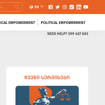
EN
ICAL EMPOWERMENT
POLITICAL EMPOWERMENT
NEED HELP?
599 407 603
ᲩᲕᲔᲜᲘ ᲡᲔᲠᲕᲘᲡᲔᲑᲘ