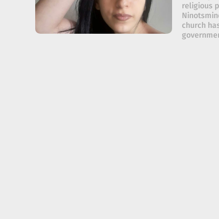
religious 
Ninotsmind
church has
governmen