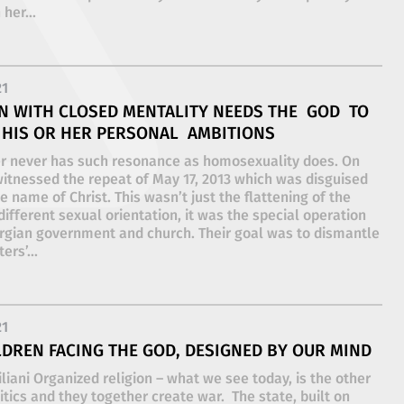
her...
21
N WITH CLOSED MENTALITY NEEDS THE GOD TO
 HIS OR HER PERSONAL AMBITIONS
r never has such resonance as homosexuality does. On
witnessed the repeat of May 17, 2013 which was disguised
he name of Christ. This wasn’t just the flattening of the
different sexual orientation, it was the special operation
rgian government and church. Their goal was to dismantle
ers’...
21
LDREN FACING THE GOD, DESIGNED BY OUR MIND
iliani Organized religion – what we see today, is the other
litics and they together create war. The state, built on