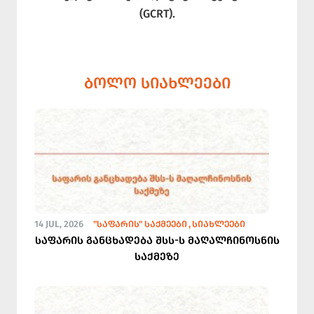
(GCRT).
ᲑᲝᲚᲝ ᲡᲘᲐᲮᲚᲔᲔᲑᲘ
14 JUL, 2026
"ᲡᲐᲤᲐᲠᲘᲡ" ᲡᲐᲥᲛᲔᲔᲑᲘ
ᲡᲘᲐᲮᲚᲔᲔᲑᲘ
საფარის განცხადება შსს-ს მაღალჩინოსნის
საქმეზე