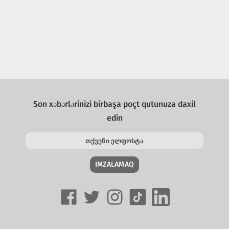
Son xəbərlərinizi birbaşa poçt qutunuza daxil
edin
IMZALAMAQ