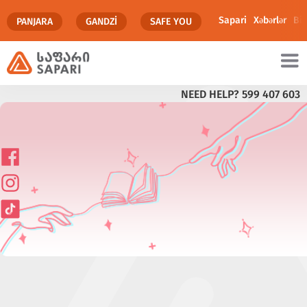
Sapari
Xəbərlər
Biz
PANJARA
GANDZI
SAFE YOU
NEED HELP?
599 407 603