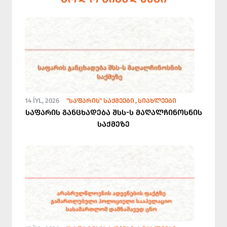
14 İYL, 2026
"ᲡᲐᲤᲐᲠᲘᲡ" ᲡᲐᲥᲛᲔᲔᲑᲘ
ᲡᲘᲐᲮᲚᲔᲔᲑᲘ
საფარის განცხადება შსს-ს მაღალჩინოსნის
საქმეზე