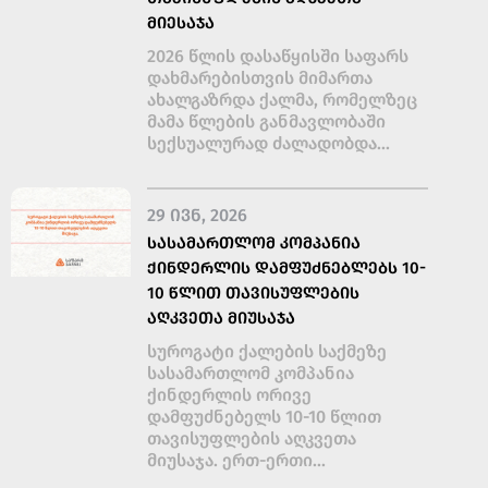
ᲛᲘᲔᲡᲐᲯᲐ
2026 წლის დასაწყისში საფარს
დახმარებისთვის მიმართა
ახალგაზრდა ქალმა, რომელზეც
მამა წლების განმავლობაში
სექსუალურად ძალადობდა...
29 ᲘᲕᲜ, 2026
ᲡᲐᲡᲐᲛᲐᲠᲗᲚᲝᲛ ᲙᲝᲛᲞᲐᲜᲘᲐ
ᲥᲘᲜᲓᲔᲠᲚᲘᲡ ᲓᲐᲛᲤᲣᲫᲜᲔᲑᲚᲔᲑᲡ 10-
10 ᲬᲚᲘᲗ ᲗᲐᲕᲘᲡᲣᲤᲚᲔᲑᲘᲡ
ᲐᲦᲙᲕᲔᲗᲐ ᲛᲘᲣᲡᲐᲯᲐ
სუროგატი ქალების საქმეზე
სასამართლომ კომპანია
ქინდერლის ორივე
დამფუძნებელს 10-10 წლით
თავისუფლების აღკვეთა
მიუსაჯა. ერთ-ერთი...