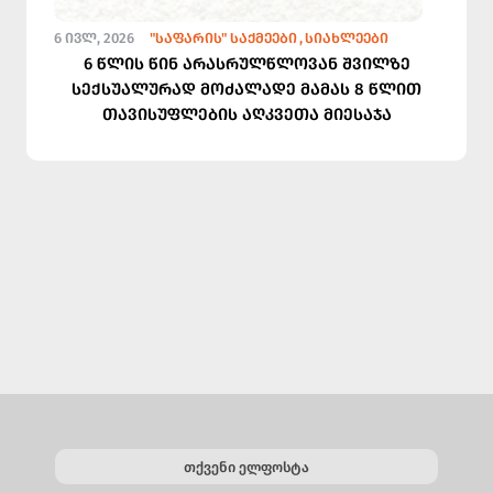
6 ᲘᲕᲚ, 2026
"ᲡᲐᲤᲐᲠᲘᲡ" ᲡᲐᲥᲛᲔᲔᲑᲘ
ᲡᲘᲐᲮᲚᲔᲔᲑᲘ
6 წლის წინ არასრულწლოვან შვილზე
სექსუალურად მოძალადე მამას 8 წლით
თავისუფლების აღკვეთა მიესაჯა