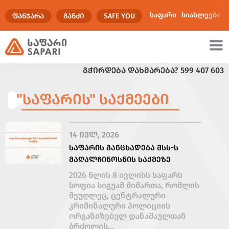
საფარი
სიახლეები
ᲤᲐᲜᲯᲐᲠᲐ
ᲒᲐᲜᲫᲘ
SAFE YOU
ᲒᲭᲘᲠᲓᲔᲑᲐ ᲓᲐᲮᲛᲐᲠᲔᲑᲐ?
599 407 603
ულტიმედია
"ᲡᲐᲤᲐᲠᲘᲡ" ᲡᲐᲥᲛᲔᲔᲑᲘ
14 ᲘᲕᲚ, 2026
ᲡᲐᲤᲐᲠᲘᲡ ᲒᲐᲜᲪᲮᲐᲓᲔᲑᲐ ᲨᲡᲡ-Ს
ᲛᲐᲦᲐᲚᲩᲘᲜᲝᲡᲜᲘᲡ ᲡᲐᲥᲛᲔᲖᲔ
2026 წლის 8 ივლისს საფარს
სოფია სიგუამ მიმართა, რომლის
მეუღლეც, ცენტრალური
კრიმინალური პოლიციის
ორგანიზებულ დანაშაულთან
ბრძოლის...