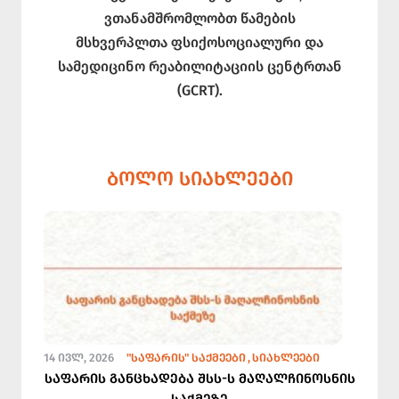
ვთანამშრომლობთ წამების
მსხვერპლთა ფსიქოსოციალური და
სამედიცინო რეაბილიტაციის ცენტრთან
(GCRT).
ᲑᲝᲚᲝ ᲡᲘᲐᲮᲚᲔᲔᲑᲘ
14 ᲘᲕᲚ, 2026
"ᲡᲐᲤᲐᲠᲘᲡ" ᲡᲐᲥᲛᲔᲔᲑᲘ
ᲡᲘᲐᲮᲚᲔᲔᲑᲘ
საფარის განცხადება შსს-ს მაღალჩინოსნის
საქმეზე