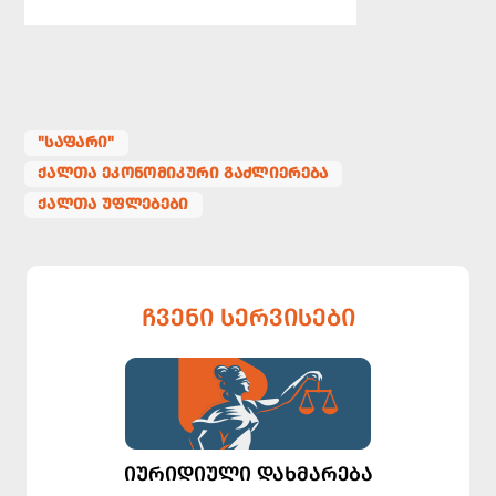
"ᲡᲐᲤᲐᲠᲘ"
ᲥᲐᲚᲗᲐ ᲔᲙᲝᲜᲝᲛᲘᲙᲣᲠᲘ ᲒᲐᲫᲚᲘᲔᲠᲔᲑᲐ
ᲥᲐᲚᲗᲐ ᲣᲤᲚᲔᲑᲔᲑᲘ
ᲩᲕᲔᲜᲘ ᲡᲔᲠᲕᲘᲡᲔᲑᲘ
ᲘᲣᲠᲘᲓᲘᲣᲚᲘ ᲓᲐᲮᲛᲐᲠᲔᲑᲐ