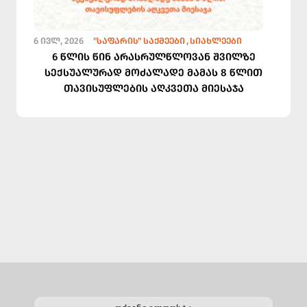
6 ᲘᲕᲚ, 2026
"ᲡᲐᲤᲐᲠᲘᲡ" ᲡᲐᲥᲛᲔᲔᲑᲘ
ᲡᲘᲐᲮᲚᲔᲔᲑᲘ
6 წლის წინ არასრულწლოვან შვილზე
სექსუალურად მოძალადე მამას 8 წლით
თავისუფლების აღკვეთა მიესაჯა