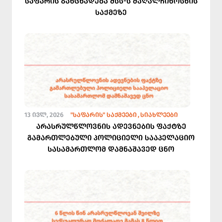
საფარის განცხადება შსს-ს მაღალჩინოსნის
საქმეზე
13 ᲘᲕᲚ, 2026
"ᲡᲐᲤᲐᲠᲘᲡ" ᲡᲐᲥᲛᲔᲔᲑᲘ
ᲡᲘᲐᲮᲚᲔᲔᲑᲘ
არასრულწლოვნის ადევნების ფაქტზე
გამართლებული პოლიციელი სააპელაციო
სასამართლომ დამნაშავედ ცნო