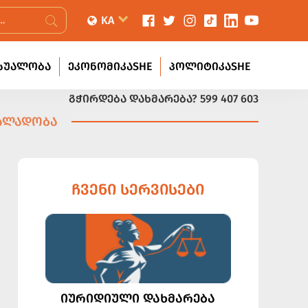
KA
ᲡᲣᲐᲚᲝᲑᲐ
ᲔᲙᲝᲜᲝᲛᲘᲙᲐSHE
ᲞᲝᲚᲘᲢᲘᲙᲐSHE
ᲒᲭᲘᲠᲓᲔᲑᲐ ᲓᲐᲮᲛᲐᲠᲔᲑᲐ?
599 407 603
ᲫᲐᲚᲐᲓᲝᲑᲐ
ᲩᲕᲔᲜᲘ ᲡᲔᲠᲕᲘᲡᲔᲑᲘ
ᲘᲣᲠᲘᲓᲘᲣᲚᲘ ᲓᲐᲮᲛᲐᲠᲔᲑᲐ