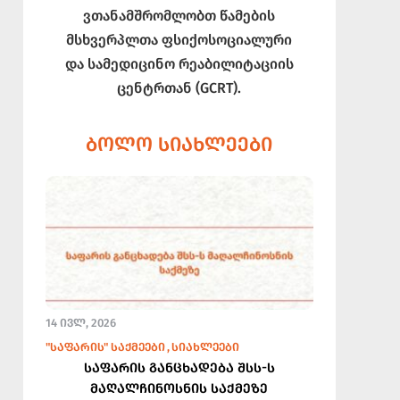
ვთანამშრომლობთ წამების
მსხვერპლთა ფსიქოსოციალური
და სამედიცინო რეაბილიტაციის
ცენტრთან (GCRT).
ᲑᲝᲚᲝ ᲡᲘᲐᲮᲚᲔᲔᲑᲘ
14 ᲘᲕᲚ, 2026
"ᲡᲐᲤᲐᲠᲘᲡ" ᲡᲐᲥᲛᲔᲔᲑᲘ
ᲡᲘᲐᲮᲚᲔᲔᲑᲘ
საფარის განცხადება შსს-ს
მაღალჩინოსნის საქმეზე