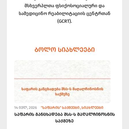
მსხვერპლთა ფსიქოსოციალური და
სამედიცინო რეაბილიტაციის ცენტრთან
(GCRT).
ᲑᲝᲚᲝ ᲡᲘᲐᲮᲚᲔᲔᲑᲘ
14 ᲘᲕᲚ, 2026
"ᲡᲐᲤᲐᲠᲘᲡ" ᲡᲐᲥᲛᲔᲔᲑᲘ
ᲡᲘᲐᲮᲚᲔᲔᲑᲘ
საფარის განცხადება შსს-ს მაღალჩინოსნის
საქმეზე