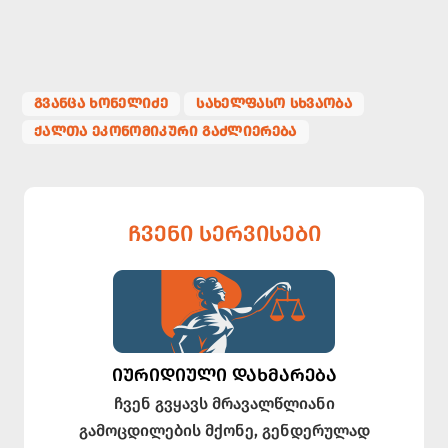
ᲒᲕᲐᲜᲪᲐ ᲮᲝᲜᲔᲚᲘᲫᲔ
ᲡᲐᲮᲔᲚᲤᲐᲡᲝ ᲡᲮᲕᲐᲝᲑᲐ
ᲥᲐᲚᲗᲐ ᲔᲙᲝᲜᲝᲛᲘᲙᲣᲠᲘ ᲒᲐᲫᲚᲘᲔᲠᲔᲑᲐ
ᲩᲕᲔᲜᲘ ᲡᲔᲠᲕᲘᲡᲔᲑᲘ
ᲘᲣᲠᲘᲓᲘᲣᲚᲘ ᲓᲐᲮᲛᲐᲠᲔᲑᲐ
ჩვენ გვყავს მრავალწლიანი
გამოცდილების მქონე, გენდერულად