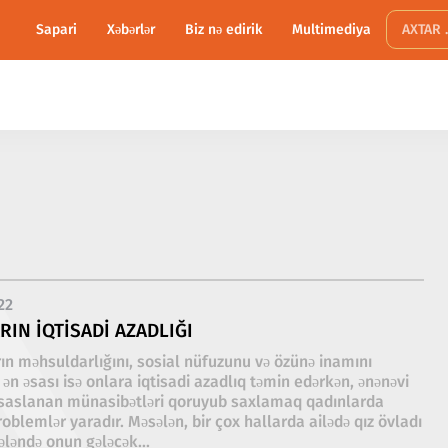
Sapari
Xəbərlər
Biz nə edirik
Multimediya
22
RIN IQTISADI AZADLIĞI
rın məhsuldarlığını, sosial nüfuzunu və özünə inamını
 ən əsası isə onlara iqtisadi azadlıq təmin edərkən, ənənəvi
əsaslanan münasibətləri qoruyub saxlamaq qadınlarda
roblemlər yaradır. Məsələn, bir çox hallarda ailədə qız övladı
ləndə onun gələcək...