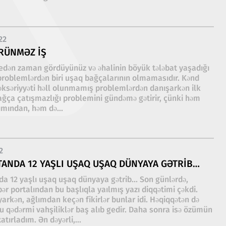
22
RÜNMƏZ IŞ
edən zaman gördüyünüz və əhalinin böyük tələbat yaşadığı
problemlərdən biri uşaq bağçalarının olmamasıdır. Kənd
 əksəriyyəti həll olunmamış problemlərdən danışarkən ilk
ğça çatışmazlığı problemini gündəmə gətirir, çünki həm
ımından, həm də...
2
ANDA 12 YAŞLI UŞAQ UŞAQ DÜNYAYA GƏTRIB…
a 12 yaşlı uşaq uşaq dünyaya gətrib... Son günlərdə,
bər portalından bu başlıqla yaılmış yazı diqqətimi çəkdi.
yarkən, ağlımdan keçən fikirlər bunlar idi. Həqiqqətən də
 qədərmi vahşiliklər baş alıb gedir. Daha sonra isə özümün
atırladım. Ən dəyərli,...