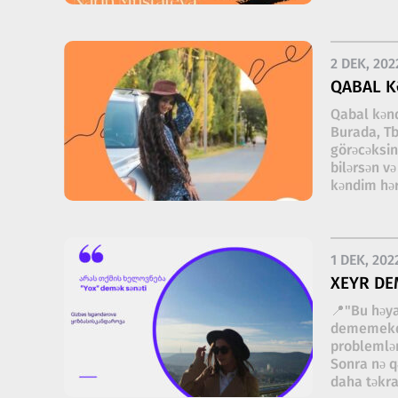
2 DEK, 202
QABAL K
Qabal kənd
Burada, Tb
görəcəksin
bilərsən v
kəndim hər
1 DEK, 202
XEYR DE
📍"Bu həya
dememekden
problemlərd
Sonra nə qə
daha təkr