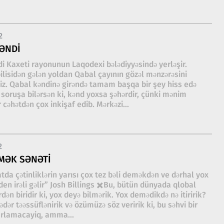
2
ƏNDI
i Kaxeti rayonunun Laqodexi bələdiyyəsində yerləşir.
ilisidən gələn yoldan Qabal çayının gözəl mənzərəsini
iz. Qabal kəndinə girəndə tamam başqa bir şey hiss edə
ə soruşa bilərsən ki, kənd yoxsa şəhərdir, çünki mənim
 cəhətdən çox inkişaf edib. Mərkəzi...
2
MƏK SƏNƏTI
tda çətinliklərin yarısı çox tez bəli deməkdən ve dərhal yox
 irəli gəlir” Josh Billings ✖️Bu, bütün dünyada qlobal
ən biridir ki, yox deyə bilmərik. Yox demədikdə nə itiririk?
dər təəssüflənirik və özümüzə söz veririk ki, bu səhvi bir
arlamacayiq, amma...