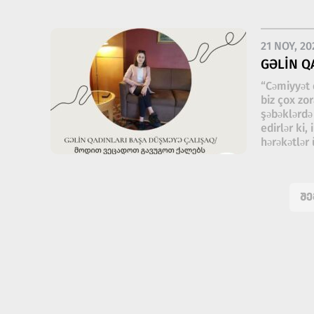
21 NOY, 20
GƏLIN Q
“Cəmiyyət 
biz çox zo
şəbəklərdə
edirlər ki
hərəkətlər 
ᲨᲔ