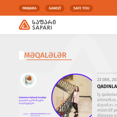
PANJARA
GANDZI
SAFE YOU
MƏQALƏLƏR
23 DEK, 20
QADINLA
İş qadınla
artırarkən,
dəyərlərə 
müxtəlif p
dünyaya gə