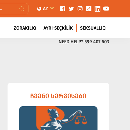
AZ
ZORAKILIQ
AYRI-SEÇKILIK
SEKSUALLIQ
NEED HELP?
599 407 603
ᲩᲕᲔᲜᲘ ᲡᲔᲠᲕᲘᲡᲔᲑᲘ