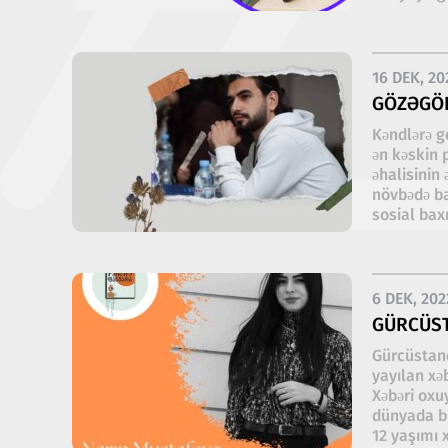
16 DEK, 20
GÖZƏGÖ
Kəndlərə g
ən kəskin 
əhalisinin
növbədə ba
sosial bax
6 DEK, 202
GÜRCÜST
Gürcüstand
yayılan xə
Xəbəri oxu
dünyada bu
12 yaşımı x