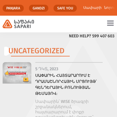
Սափարի
նորու
PANJARA
GANDZI
SAFE YOU
NEED HELP?
599 407 603
ենք անում
Մուլտիմեդիա
UNCATEGORIZED
5 ԴԿՏ, 2023
ՍԱՓԱՐԻՆ ՀԱՅՏԱՐԱՐՈՒՄ Է
ԴՐԱՄԱՇՆՈՐՀԱՅԻՆ ՄՐՑՈՒՅԹ՝
ԳԵՆԴԵՐԱՅԻՆ ԲՌՆՈՒԹՅԱՆ
ԹԵՄԱՅՈՎ։
Սափարին՝ WISE ծրագրի
շրջանակներում,
հայտարարում է փոքր