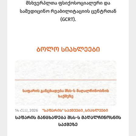
მსხვერპლთა ფსიქოსოციალური და
სამედიცინო რეაბილიტაციის ცენტრთან
(GCRT).
ᲑᲝᲚᲝ ᲡᲘᲐᲮᲚᲔᲔᲑᲘ
14 ՀԼՍ, 2026
"ᲡᲐᲤᲐᲠᲘᲡ" ᲡᲐᲥᲛᲔᲔᲑᲘ
ᲡᲘᲐᲮᲚᲔᲔᲑᲘ
საფარის განცხადება შსს-ს მაღალჩინოსნის
საქმეზე