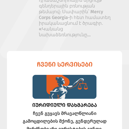
դրամաշնորհային մրցույթ`
գենդերային բռնության
թեմայով։ Սափարին՝ Mercy
Corps Georgia-ի հետ համատեղ
իրականացնում է ծրագիր․
«Կանանց
նախաձեռնությունը...
ᲩᲕᲔᲜᲘ ᲡᲔᲠᲕᲘᲡᲔᲑᲘ
ᲘᲣᲠᲘᲓᲘᲣᲚᲘ ᲓᲐᲮᲛᲐᲠᲔᲑᲐ
ჩვენ გვყავს მრავალწლიანი
გამოცდილების მქონე, გენდერულად
მგრძნობიარე იურისტების გუნდი,