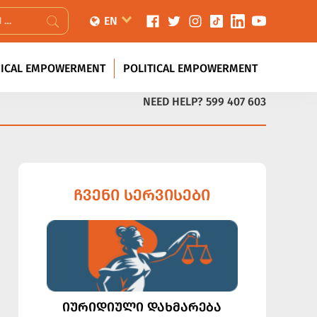
EN
ICAL EMPOWERMENT
POLITICAL EMPOWERMENT
NEED HELP?
599 407 603
ᲩᲕᲔᲜᲘ ᲡᲔᲠᲕᲘᲡᲔᲑᲘ
ᲘᲣᲠᲘᲓᲘᲣᲚᲘ ᲓᲐᲮᲛᲐᲠᲔᲑᲐ