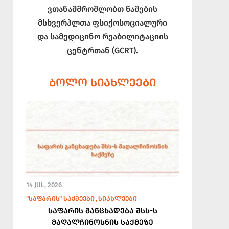
ვთანამშრომლობთ წამების
მსხვერპლთა ფსიქოსოციალური
და სამედიცინო რეაბილიტაციის
ცენტრთან (GCRT).
ᲑᲝᲚᲝ ᲡᲘᲐᲮᲚᲔᲔᲑᲘ
14 JUL, 2026
"ᲡᲐᲤᲐᲠᲘᲡ" ᲡᲐᲥᲛᲔᲔᲑᲘ
ᲡᲘᲐᲮᲚᲔᲔᲑᲘ
საფარის განცხადება შსს-ს
მაღალჩინოსნის საქმეზე