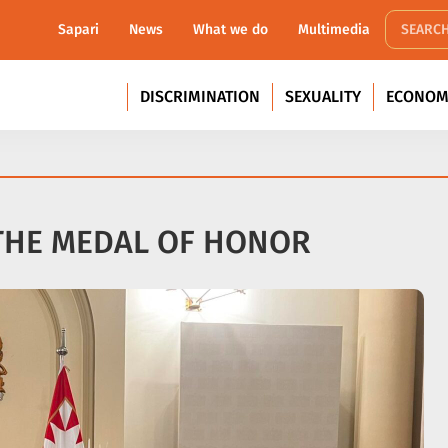
Sapari
News
What we do
Multimedia
DISCRIMINATION
SEXUALITY
ECONOM
 THE MEDAL OF HONOR