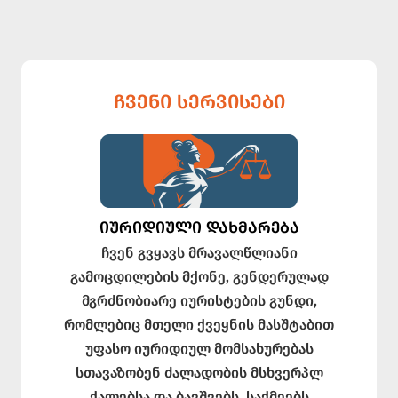
ᲩᲕᲔᲜᲘ ᲡᲔᲠᲕᲘᲡᲔᲑᲘ
ᲘᲣᲠᲘᲓᲘᲣᲚᲘ ᲓᲐᲮᲛᲐᲠᲔᲑᲐ
ჩვენ გვყავს მრავალწლიანი
გამოცდილების მქონე, გენდერულად
მგრძნობიარე იურისტების გუნდი,
რომლებიც მთელი ქვეყნის მასშტაბით
უფასო იურიდიულ მომსახურებას
სთავაზობენ ძალადობის მსხვერპლ
ქალებსა და ბავშვებს. საქმეებს