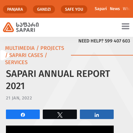
Sapari
News
What
PANJARA
GANDZI
SAFE YOU
NEED HELP?
599 407 603
MULTIMEDIA / PROJECTS
/ SAPARI CASES /
SERVICES
SAPARI ANNUAL REPORT
2021
21 JAN, 2022
Share
Tweet
Share