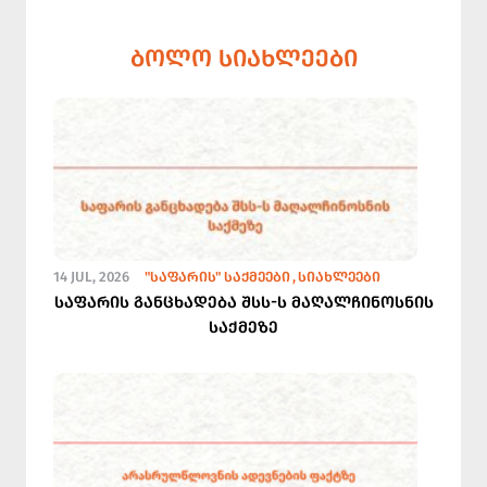
ᲑᲝᲚᲝ ᲡᲘᲐᲮᲚᲔᲔᲑᲘ
14 JUL, 2026
"ᲡᲐᲤᲐᲠᲘᲡ" ᲡᲐᲥᲛᲔᲔᲑᲘ
ᲡᲘᲐᲮᲚᲔᲔᲑᲘ
საფარის განცხადება შსს-ს მაღალჩინოსნის
საქმეზე