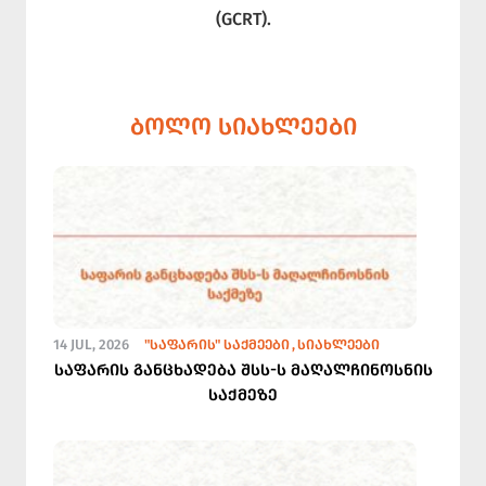
(GCRT).
ᲑᲝᲚᲝ ᲡᲘᲐᲮᲚᲔᲔᲑᲘ
14 JUL, 2026
"ᲡᲐᲤᲐᲠᲘᲡ" ᲡᲐᲥᲛᲔᲔᲑᲘ
ᲡᲘᲐᲮᲚᲔᲔᲑᲘ
საფარის განცხადება შსს-ს მაღალჩინოსნის
საქმეზე