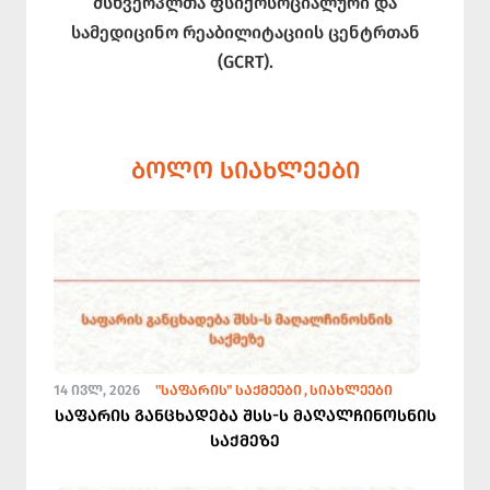
მსხვერპლთა ფსიქოსოციალური და
სამედიცინო რეაბილიტაციის ცენტრთან
(GCRT).
ᲑᲝᲚᲝ ᲡᲘᲐᲮᲚᲔᲔᲑᲘ
14 ᲘᲕᲚ, 2026
"ᲡᲐᲤᲐᲠᲘᲡ" ᲡᲐᲥᲛᲔᲔᲑᲘ
ᲡᲘᲐᲮᲚᲔᲔᲑᲘ
საფარის განცხადება შსს-ს მაღალჩინოსნის
საქმეზე