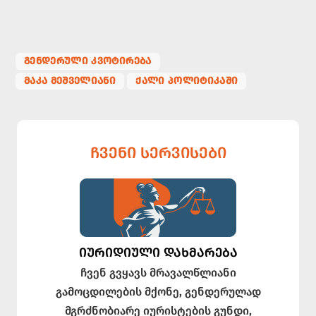
ᲒᲔᲜᲓᲔᲠᲣᲚᲘ ᲙᲕᲝᲢᲘᲠᲔᲑᲐ
ᲛᲐᲙᲐ ᲛᲔᲨᲕᲔᲚᲘᲐᲜᲘ
ᲥᲐᲚᲘ ᲞᲝᲚᲘᲢᲘᲙᲐᲨᲘ
ᲩᲕᲔᲜᲘ ᲡᲔᲠᲕᲘᲡᲔᲑᲘ
ᲘᲣᲠᲘᲓᲘᲣᲚᲘ ᲓᲐᲮᲛᲐᲠᲔᲑᲐ
ჩვენ გვყავს მრავალწლიანი
გამოცდილების მქონე, გენდერულად
მგრძნობიარე იურისტების გუნდი,