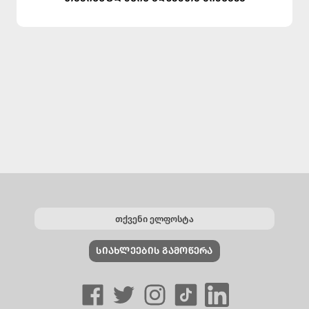
ᲡᲘᲐᲮᲚᲔᲔᲑᲘᲡ ᲒᲐᲛᲝᲬᲔᲠᲐ