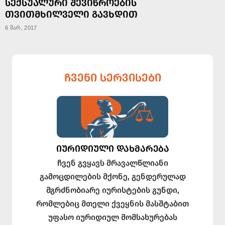
ᲡᲔᲥᲡᲣᲐᲚᲣᲠᲘ ᲨᲔᲕᲘᲬᲠᲝᲔᲑᲘᲡ
ᲗᲕᲘᲗᲛᲮᲘᲚᲕᲔᲚᲘ ᲒᲐᲕᲮᲓᲘᲗ
6 მარ, 2017
ᲩᲕᲔᲜᲘ ᲡᲔᲠᲕᲘᲡᲔᲑᲘ
ᲘᲣᲠᲘᲓᲘᲣᲚᲘ ᲓᲐᲮᲛᲐᲠᲔᲑᲐ
ჩვენ გვყავს მრავალწლიანი
გამოცდილების მქონე, გენდერულად
მგრძნობიარე იურისტების გუნდი,
რომლებიც მთელი ქვეყნის მასშტაბით
უფასო იურიდიულ მომსახურებას