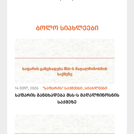
ᲑᲝᲚᲝ ᲡᲘᲐᲮᲚᲔᲔᲑᲘ
14 ᲘᲕᲚ, 2026
"ᲡᲐᲤᲐᲠᲘᲡ" ᲡᲐᲥᲛᲔᲔᲑᲘ
ᲡᲘᲐᲮᲚᲔᲔᲑᲘ
საფარის განცხადება შსს-ს მაღალჩინოსნის
საქმეზე