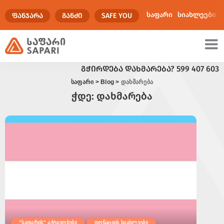
საფარი
სიახლეები
ᲤᲐᲜᲯᲐᲠᲐ
ᲒᲐᲜᲫᲘ
SAFE YOU
ᲒᲭᲘᲠᲓᲔᲑᲐ ᲓᲐᲮᲛᲐᲠᲔᲑᲐ?
599 407 603
ულტიმედია
საფარი
>
Blog
>
დახმარება
ჭდე:
დახმარება
"საფარის" აქტივობები
დონაციის სიახლეები