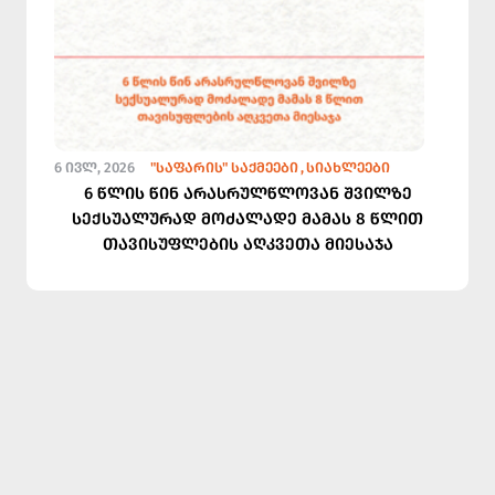
6 ᲘᲕᲚ, 2026
"ᲡᲐᲤᲐᲠᲘᲡ" ᲡᲐᲥᲛᲔᲔᲑᲘ
ᲡᲘᲐᲮᲚᲔᲔᲑᲘ
6 წლის წინ არასრულწლოვან შვილზე
სექსუალურად მოძალადე მამას 8 წლით
თავისუფლების აღკვეთა მიესაჯა