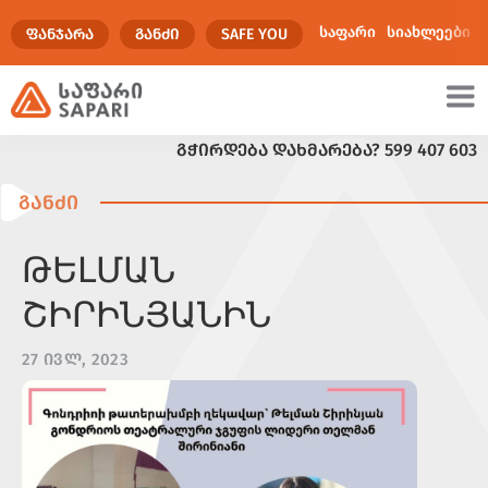
საფარი
სიახლეები
ᲤᲐᲜᲯᲐᲠᲐ
ᲒᲐᲜᲫᲘ
SAFE YOU
ᲒᲭᲘᲠᲓᲔᲑᲐ ᲓᲐᲮᲛᲐᲠᲔᲑᲐ?
599 407 603
ულტიმედია
ᲒᲐᲜᲫᲘ
ԹԵԼՄԱՆ
ՇԻՐԻՆՅԱՆԻՆ
27 ᲘᲕᲚ, 2023