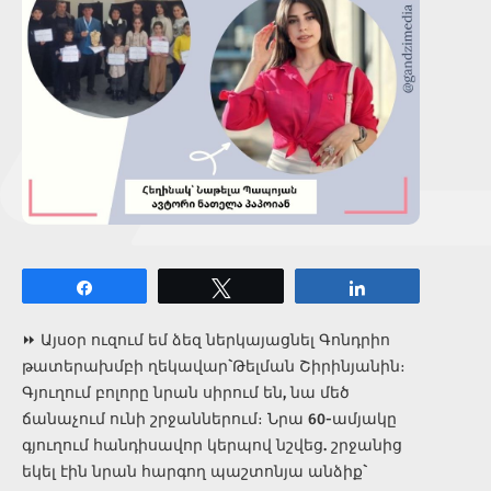
Share
Tweet
Share
⏩ Այսօր ուզում եմ ձեզ ներկայացնել Գոնդրիո
թատերախմբի ղեկավար` Թելման Շիրինյանին։
Գյուղում բոլորը նրան սիրում են, նա մեծ
ճանաչում ունի շրջաններում։ Նրա 60-ամյակը
գյուղում հանդիսավոր կերպով նշվեց. շրջանից
եկել էին նրան հարգող պաշտոնյա անձիք`