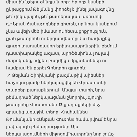
միասին նշելու ծննդյան օրը։ Իր ողջ կյանքի
ընթացքում Թելմանը փորձել է լինել լավագույնը
թե՛ վոկալային, թե՛ թատերական առումով։
👉 Նրան ճանաչողները գիտեն, որ նրա կյանքում
չկա ավելի մեծ իմաստ ու հետաքրքրություն,
քան թատրոնն ու երգարվեստը: Նա հավաքեց
գյուղի տաղանդավոր երիտասարդներին, բեմում
դաստիարակեց ազատ, պրոֆեսիոնալ ու լավ
մարդկանց, ովքեր բազմիցս մրցանակներ ու
համբավ են բերել Գոնդրիո գյուղին։
📌 Թելման Շիրինյանի բազմաթիվ պիեսներ
հաջողությամբ ներկայացվել են Վրաստանի
տարբեր քաղաքներում։ Անցյալ տարի, նրա
բեմադրած ներկայացման շնորհիվ, գյուղի
թատրոնը Վրաստանի 13 քաղաքների մեջ
գրավեց առաջին տեղը։ Հովհաննես
Թումանյանի «Անբան Հուռին» համարվում է նրա
լավագույն բեմադրությունը։ Այս
ներկայացումների միջոցով` թատրոնը նոր շունչ