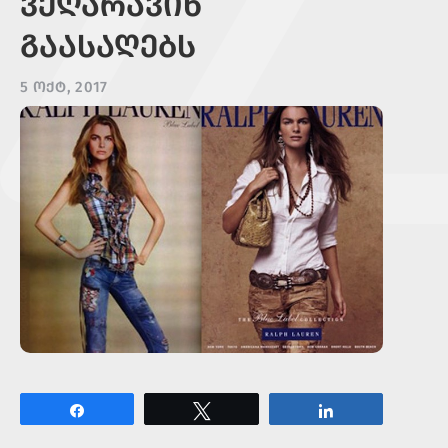
ᲕᲔᲦᲐᲠᲐᲕᲘᲜ
ᲒᲐᲐᲡᲐᲦᲔᲑᲡ
5 ᲝᲥᲢ, 2017
Share
Tweet
Share