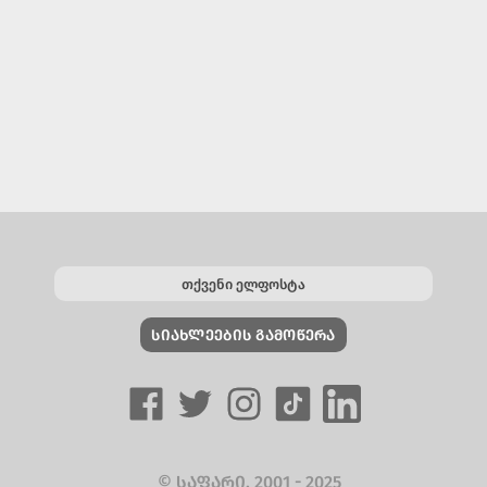
ᲡᲘᲐᲮᲚᲔᲔᲑᲘᲡ ᲒᲐᲛᲝᲬᲔᲠᲐ
© ᲡᲐᲤᲐᲠᲘ, 2001 - 2025