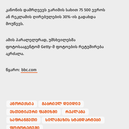
კანონის დამრღვევს ჯარიმის სახით 75 500 ევროს
ან რეკლამის ღირებულების 30%-ის გადახდა
მოუწევს.
ამის პარალელურად, უმსხვილესმა
ფოტოსააგენტომ Getty-მ ფოტოების რეტუშირება
აკრძალა.
წყარო:
bbc.com
ᲐᲜᲝᲠᲔᲥᲡᲘᲐ
ᲒᲐᲑᲠᲘᲔᲚ ᲓᲔᲘᲓᲘᲔ
ᲔᲡᲗᲔᲢᲘᲙᲣᲠᲘ ᲤᲐᲨᲘᲖᲛᲘ
ᲠᲔᲙᲚᲐᲛᲐ
ᲡᲐᲤᲠᲐᲜᲒᲔᲗᲘ
ᲡᲘᲚᲐᲛᲐᲖᲘᲡ ᲡᲢᲐᲜᲓᲐᲠᲢᲔᲑᲘ
ᲤᲝᲢᲝᲠᲔᲢᲣᲨᲘ