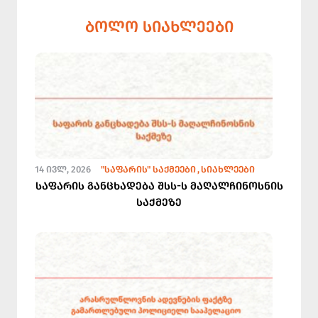
ᲑᲝᲚᲝ ᲡᲘᲐᲮᲚᲔᲔᲑᲘ
14 ᲘᲕᲚ, 2026
"ᲡᲐᲤᲐᲠᲘᲡ" ᲡᲐᲥᲛᲔᲔᲑᲘ
ᲡᲘᲐᲮᲚᲔᲔᲑᲘ
საფარის განცხადება შსს-ს მაღალჩინოსნის
საქმეზე