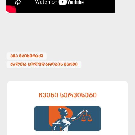
ᲐᲜᲐ ᲛᲐᲘᲡᲣᲠᲐᲫᲔ
ᲥᲐᲚᲗᲐ ᲡᲝᲚᲘᲓᲐᲠᲝᲑᲘᲡ ᲛᲐᲠᲨᲘ
ᲩᲕᲔᲜᲘ ᲡᲔᲠᲕᲘᲡᲔᲑᲘ