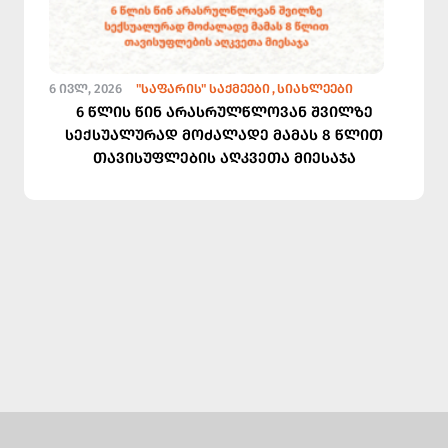
6 ᲘᲕᲚ, 2026
"ᲡᲐᲤᲐᲠᲘᲡ" ᲡᲐᲥᲛᲔᲔᲑᲘ
ᲡᲘᲐᲮᲚᲔᲔᲑᲘ
6 წლის წინ არასრულწლოვან შვილზე
სექსუალურად მოძალადე მამას 8 წლით
თავისუფლების აღკვეთა მიესაჯა