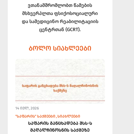
ვთანამშრომლობთ წამების
მსხვერპლთა ფსიქოსოციალური
და სამედიცინო რეაბილიტაციის
ცენტრთან (GCRT).
ᲑᲝᲚᲝ ᲡᲘᲐᲮᲚᲔᲔᲑᲘ
14 ᲘᲕᲚ, 2026
"ᲡᲐᲤᲐᲠᲘᲡ" ᲡᲐᲥᲛᲔᲔᲑᲘ
ᲡᲘᲐᲮᲚᲔᲔᲑᲘ
საფარის განცხადება შსს-ს
მაღალჩინოსნის საქმეზე