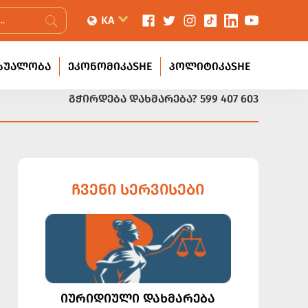
KA
ᲡᲣᲐᲚᲝᲑᲐ
ᲔᲙᲝᲜᲝᲛᲘᲙᲐSHE
ᲞᲝᲚᲘᲢᲘᲙᲐSHE
ᲒᲭᲘᲠᲓᲔᲑᲐ ᲓᲐᲮᲛᲐᲠᲔᲑᲐ?
599 407 603
ᲩᲕᲔᲜᲘ ᲡᲔᲠᲕᲘᲡᲔᲑᲘ
ᲘᲣᲠᲘᲓᲘᲣᲚᲘ ᲓᲐᲮᲛᲐᲠᲔᲑᲐ