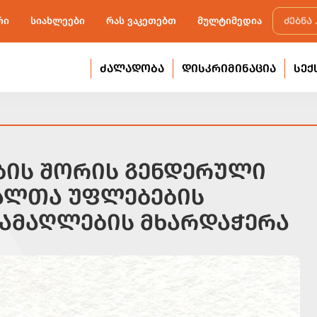
რი
სიახლეები
რას ვაკეთებთ
მულტიმედია
ᲫᲐᲚᲐᲓᲝᲑᲐ
ᲓᲘᲡᲙᲠᲘᲛᲘᲜᲐᲪᲘᲐ
ᲡᲔᲥ
ᲑᲘᲡ ᲨᲝᲠᲘᲡ ᲒᲔᲜᲓᲔᲠᲣᲚᲘ
ᲐᲚᲗᲐ ᲣᲤᲚᲔᲑᲔᲑᲘᲡ
 ᲐᲛᲐᲦᲚᲔᲑᲘᲡ ᲛᲮᲐᲠᲓᲐᲭᲔᲠᲐ