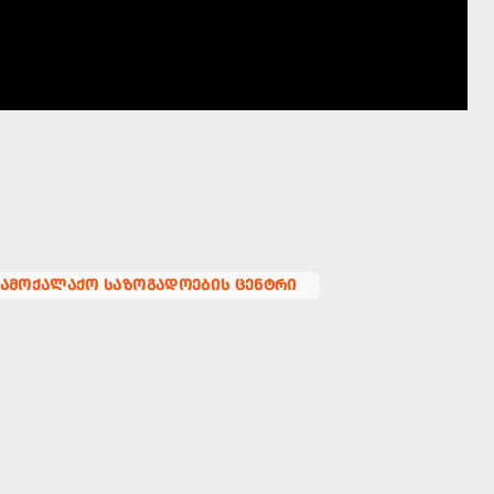
ᲡᲐᲛᲝᲥᲐᲚᲐᲥᲝ ᲡᲐᲖᲝᲒᲐᲓᲝᲔᲑᲘᲡ ᲪᲔᲜᲢᲠᲘ