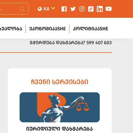
KA
ᲡᲣᲐᲚᲝᲑᲐ
ᲔᲙᲝᲜᲝᲛᲘᲙᲐSHE
ᲞᲝᲚᲘᲢᲘᲙᲐSHE
ᲒᲭᲘᲠᲓᲔᲑᲐ ᲓᲐᲮᲛᲐᲠᲔᲑᲐ?
599 407 603
ᲩᲕᲔᲜᲘ ᲡᲔᲠᲕᲘᲡᲔᲑᲘ
ᲘᲣᲠᲘᲓᲘᲣᲚᲘ ᲓᲐᲮᲛᲐᲠᲔᲑᲐ