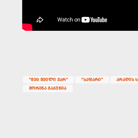
"ᲛᲔᲪ ᲨᲕᲘᲚᲘ ᲕᲐᲠ"
"ᲡᲐᲤᲐᲠᲘ"
ᲞᲠᲐᲦᲘᲡ 
ᲨᲝᲠᲔᲜᲐ ᲒᲐᲑᲣᲜᲘᲐ