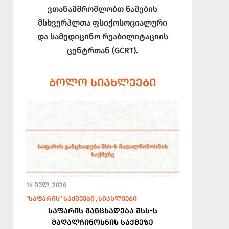
ვთანამშრომლობთ წამების
მსხვერპლთა ფსიქოსოციალური
და სამედიცინო რეაბილიტაციის
ცენტრთან (GCRT).
ᲑᲝᲚᲝ ᲡᲘᲐᲮᲚᲔᲔᲑᲘ
14 ᲘᲕᲚ, 2026
"ᲡᲐᲤᲐᲠᲘᲡ" ᲡᲐᲥᲛᲔᲔᲑᲘ
ᲡᲘᲐᲮᲚᲔᲔᲑᲘ
საფარის განცხადება შსს-ს
მაღალჩინოსნის საქმეზე