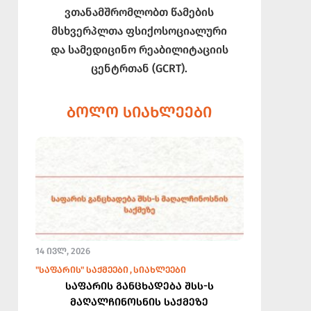
ვთანამშრომლობთ წამების
მსხვერპლთა ფსიქოსოციალური
და სამედიცინო რეაბილიტაციის
ცენტრთან (GCRT).
ᲑᲝᲚᲝ ᲡᲘᲐᲮᲚᲔᲔᲑᲘ
14 ᲘᲕᲚ, 2026
"ᲡᲐᲤᲐᲠᲘᲡ" ᲡᲐᲥᲛᲔᲔᲑᲘ
ᲡᲘᲐᲮᲚᲔᲔᲑᲘ
საფარის განცხადება შსს-ს
მაღალჩინოსნის საქმეზე