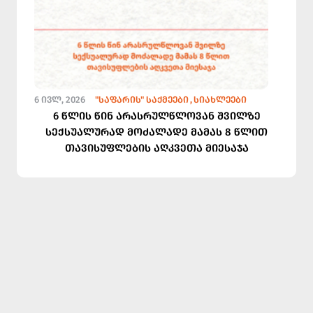
6 ᲘᲕᲚ, 2026
"ᲡᲐᲤᲐᲠᲘᲡ" ᲡᲐᲥᲛᲔᲔᲑᲘ
ᲡᲘᲐᲮᲚᲔᲔᲑᲘ
6 წლის წინ არასრულწლოვან შვილზე
სექსუალურად მოძალადე მამას 8 წლით
თავისუფლების აღკვეთა მიესაჯა