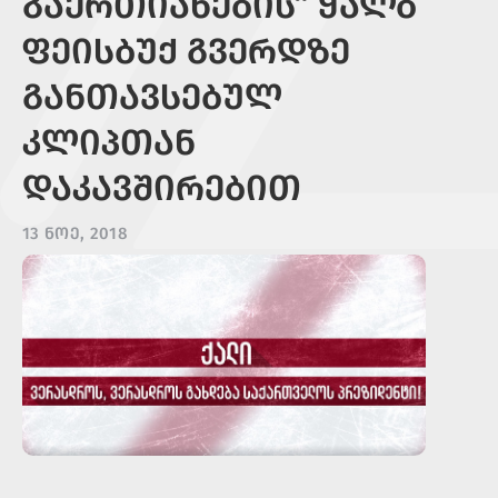
ᲒᲐᲔᲠᲗᲘᲐᲜᲔᲑᲘᲡ“ ᲧᲐᲚᲑ
ᲤᲔᲘᲡᲑᲣᲥ ᲒᲕᲔᲠᲓᲖᲔ
ᲒᲐᲜᲗᲐᲕᲡᲔᲑᲣᲚ
ᲙᲚᲘᲞᲗᲐᲜ
ᲓᲐᲙᲐᲕᲨᲘᲠᲔᲑᲘᲗ
13 ᲜᲝᲔ, 2018