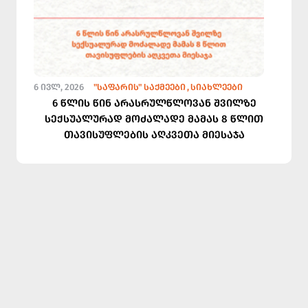
6 ᲘᲕᲚ, 2026
"ᲡᲐᲤᲐᲠᲘᲡ" ᲡᲐᲥᲛᲔᲔᲑᲘ
ᲡᲘᲐᲮᲚᲔᲔᲑᲘ
6 წლის წინ არასრულწლოვან შვილზე
სექსუალურად მოძალადე მამას 8 წლით
თავისუფლების აღკვეთა მიესაჯა