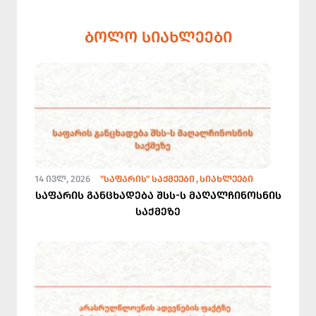
ᲑᲝᲚᲝ ᲡᲘᲐᲮᲚᲔᲔᲑᲘ
14 ᲘᲕᲚ, 2026
"ᲡᲐᲤᲐᲠᲘᲡ" ᲡᲐᲥᲛᲔᲔᲑᲘ
ᲡᲘᲐᲮᲚᲔᲔᲑᲘ
საფარის განცხადება შსს-ს მაღალჩინოსნის
საქმეზე