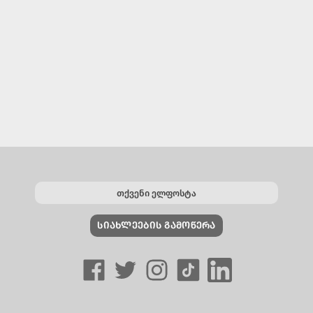
ᲡᲘᲐᲮᲚᲔᲔᲑᲘᲡ ᲒᲐᲛᲝᲬᲔᲠᲐ