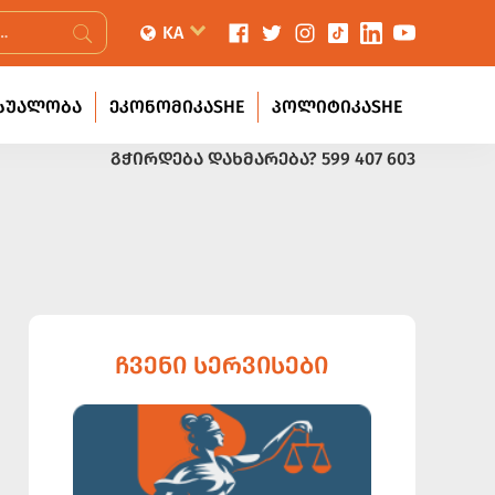
KA
ᲡᲣᲐᲚᲝᲑᲐ
ᲔᲙᲝᲜᲝᲛᲘᲙᲐSHE
ᲞᲝᲚᲘᲢᲘᲙᲐSHE
ᲒᲭᲘᲠᲓᲔᲑᲐ ᲓᲐᲮᲛᲐᲠᲔᲑᲐ?
599 407 603
ᲩᲕᲔᲜᲘ ᲡᲔᲠᲕᲘᲡᲔᲑᲘ