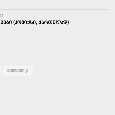
21
ᲒᲔᲑᲘ (ᲙᲝᲛᲘᲥᲡᲘ, ᲥᲐᲠᲗᲣᲚᲐᲓ)
ᲨᲔᲛᲓᲔᲒᲘ