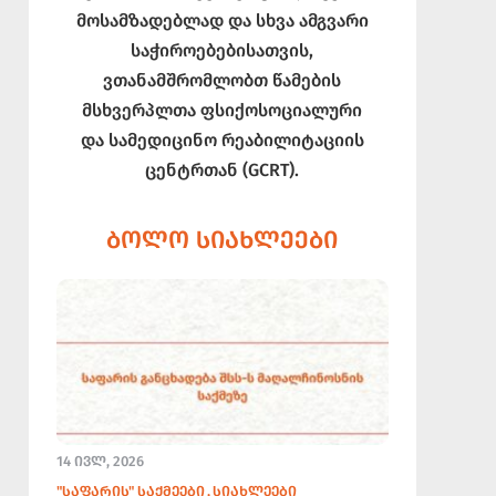
მოსამზადებლად და სხვა ამგვარი
საჭიროებებისათვის,
ვთანამშრომლობთ წამების
მსხვერპლთა ფსიქოსოციალური
და სამედიცინო რეაბილიტაციის
ცენტრთან (GCRT).
ᲑᲝᲚᲝ ᲡᲘᲐᲮᲚᲔᲔᲑᲘ
14 ᲘᲕᲚ, 2026
"ᲡᲐᲤᲐᲠᲘᲡ" ᲡᲐᲥᲛᲔᲔᲑᲘ
ᲡᲘᲐᲮᲚᲔᲔᲑᲘ