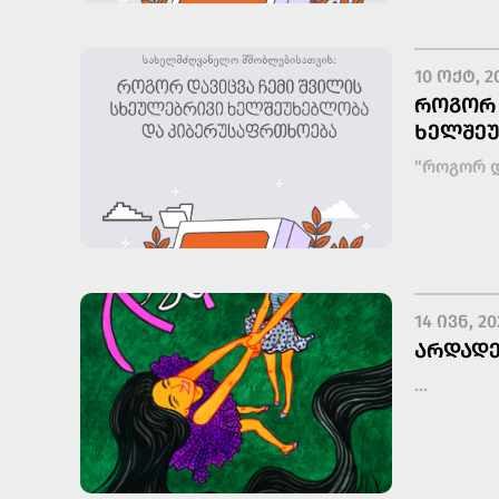
10 ᲝᲥᲢ, 2
ᲠᲝᲒᲝᲠ 
ᲮᲔᲚᲨᲔᲣ
"როგორ დ
14 ᲘᲕᲜ, 20
ᲐᲠᲓᲐᲓᲔ
...