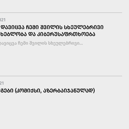
021
ᲓᲐᲕᲘᲪᲕᲐ ᲩᲔᲛᲘ ᲨᲕᲘᲚᲘᲡ ᲡᲮᲔᲣᲚᲔᲑᲠᲘᲕᲘ
ᲮᲔᲑᲚᲝᲑᲐ ᲓᲐ ᲙᲘᲑᲔᲠᲣᲡᲐᲤᲠᲗᲮᲝᲔᲑᲐ
ავიცვა ჩემი შვილის სხეულებრივი...
21
ᲒᲔᲑᲘ (ᲙᲝᲛᲘᲥᲡᲘ, ᲐᲖᲔᲠᲑᲐᲘᲯᲐᲜᲣᲚᲐᲓ)