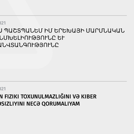
021
 ՊԱՇՏՊԱՆԵՄ ԻՄ ԵՐԵԽԱՅԻ ՄԱՐՄՆԱԿԱՆ Ա
ԽԵԼԻՈՒԹՅՈՒՆԸ ԵՒ ԿԻԲ
ՏԱՆԳՈՒԹՅՈՒՆԸ
021
N FIZIKI TOXUNULMAZLIĞINI VƏ KIBER
SIZLIYINI NECƏ QORUMALIYAM