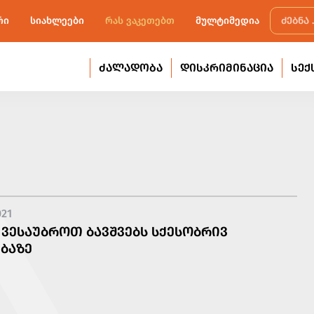
რი
სიახლეები
რას ვაკეთებთ
მულტიმედია
ᲫᲐᲚᲐᲓᲝᲑᲐ
ᲓᲘᲡᲙᲠᲘᲛᲘᲜᲐᲪᲘᲐ
ᲡᲔᲥ
021
ᲕᲔᲡᲐᲣᲑᲠᲝᲗ ᲑᲐᲕᲨᲕᲔᲑᲡ ᲡᲥᲔᲡᲝᲑᲠᲘᲕ
ᲑᲐᲖᲔ