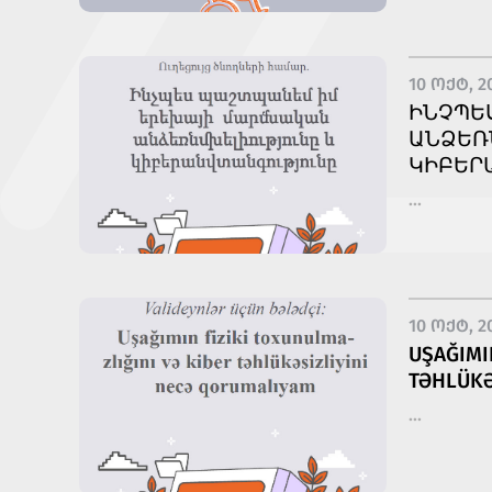
10 ᲝᲥᲢ, 2
ԻՆՉՊԵՍ
ՆՁԵՌՆՄ
ԵՐԱՆՎ
...
10 ᲝᲥᲢ, 2
UŞAĞIMI
TƏHLÜKƏ
...