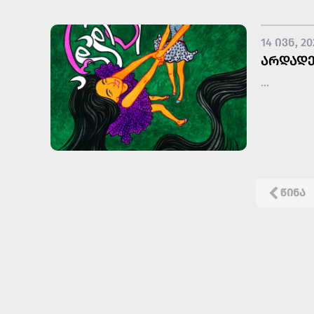
14 ᲘᲕᲜ, 20
ᲐᲠᲓᲐᲓᲔ
...
ᲬᲘᲜᲐ