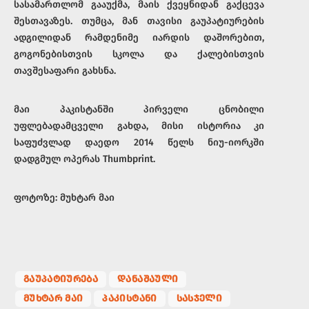
სასამართლომ გააუქმა, მაის ქვეყნიდან გაქცევა
შესთავაზეს. თუმცა, მან თავისი გაუპატიურების
ადგილიდან რამდენიმე იარდის დაშორებით,
გოგონებისთვის სკოლა და ქალებისთვის
თავშესაფარი გახსნა.
მაი პაკისტანში პირველი ცნობილი
უფლებადამცველი გახდა, მისი ისტორია კი
საფუძვლად დაედო 2014 წელს ნიუ-იორკში
დადგმულ ოპერას Thumbprint.
ფოტოზე: მუხტარ მაი
ᲒᲐᲣᲞᲐᲢᲘᲣᲠᲔᲑᲐ
ᲓᲐᲜᲐᲨᲐᲣᲚᲘ
ᲛᲣᲮᲢᲐᲠ ᲛᲐᲘ
ᲞᲐᲙᲘᲡᲢᲐᲜᲘ
ᲡᲐᲡᲯᲔᲚᲘ