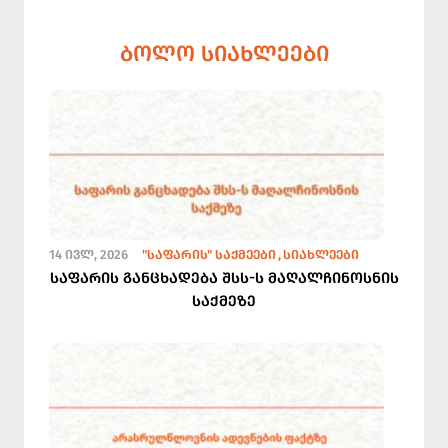
ᲑᲝᲚᲝ ᲡᲘᲐᲮᲚᲔᲔᲑᲘ
14 ᲘᲕᲚ, 2026
"ᲡᲐᲤᲐᲠᲘᲡ" ᲡᲐᲥᲛᲔᲔᲑᲘ
ᲡᲘᲐᲮᲚᲔᲔᲑᲘ
საფარის განცხადება შსს-ს მაღალჩინოსნის
საქმეზე