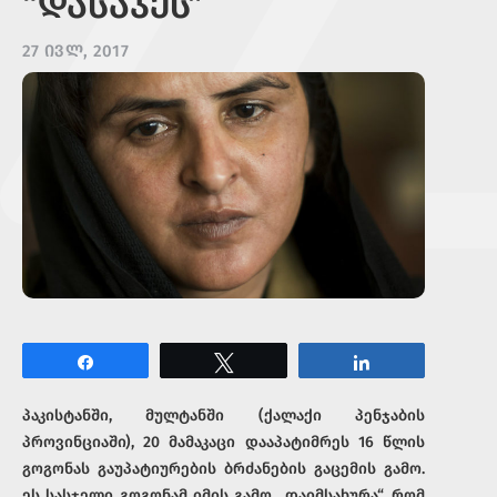
“ᲓᲐᲡᲐᲯᲔᲡ”
27 ᲘᲕᲚ, 2017
Share
Tweet
Share
პაკისტანში, მულტანში (ქალაქი პენჯაბის
პროვინციაში), 20 მამაკაცი დააპატიმრეს 16 წლის
გოგონას გაუპატიურების ბრძანების გაცემის გამო.
ეს სასჯელი გოგონამ იმის გამო „დაიმსახურა“, რომ