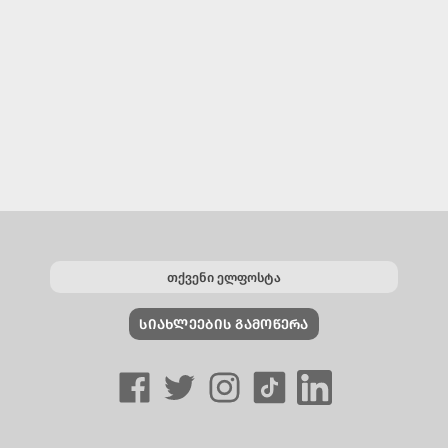
ᲡᲘᲐᲮᲚᲔᲔᲑᲘᲡ ᲒᲐᲛᲝᲬᲔᲠᲐ