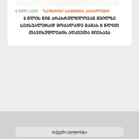
6 ᲘᲕᲚ, 2026
"ᲡᲐᲤᲐᲠᲘᲡ" ᲡᲐᲥᲛᲔᲔᲑᲘ
ᲡᲘᲐᲮᲚᲔᲔᲑᲘ
6 წლის წინ არასრულწლოვან შვილზე
სექსუალურად მოძალადე მამას 8 წლით
თავისუფლების აღკვეთა მიესაჯა