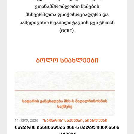
ვთანამშრომლობთ წამების
მსხვერპლთა ფსიქოსოციალური და
სამედიცინო რეაბილიტაციის ცენტრთან
(GCRT).
ᲑᲝᲚᲝ ᲡᲘᲐᲮᲚᲔᲔᲑᲘ
14 ᲘᲕᲚ, 2026
"ᲡᲐᲤᲐᲠᲘᲡ" ᲡᲐᲥᲛᲔᲔᲑᲘ
ᲡᲘᲐᲮᲚᲔᲔᲑᲘ
საფარის განცხადება შსს-ს მაღალჩინოსნის