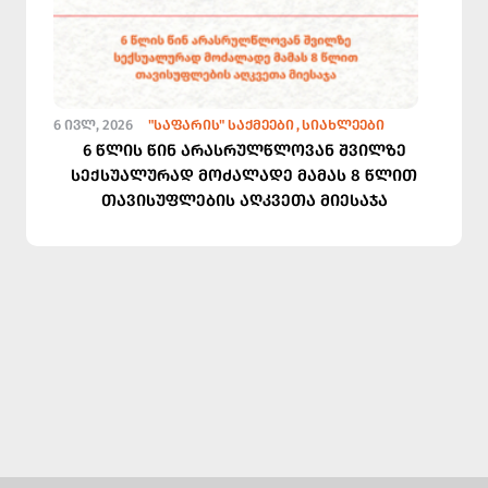
6 ᲘᲕᲚ, 2026
"ᲡᲐᲤᲐᲠᲘᲡ" ᲡᲐᲥᲛᲔᲔᲑᲘ
ᲡᲘᲐᲮᲚᲔᲔᲑᲘ
6 წლის წინ არასრულწლოვან შვილზე
სექსუალურად მოძალადე მამას 8 წლით
თავისუფლების აღკვეთა მიესაჯა