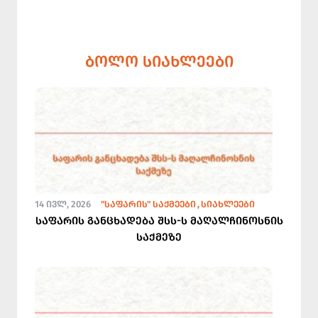
ᲑᲝᲚᲝ ᲡᲘᲐᲮᲚᲔᲔᲑᲘ
14 ᲘᲕᲚ, 2026
"ᲡᲐᲤᲐᲠᲘᲡ" ᲡᲐᲥᲛᲔᲔᲑᲘ
ᲡᲘᲐᲮᲚᲔᲔᲑᲘ
საფარის განცხადება შსს-ს მაღალჩინოსნის
საქმეზე