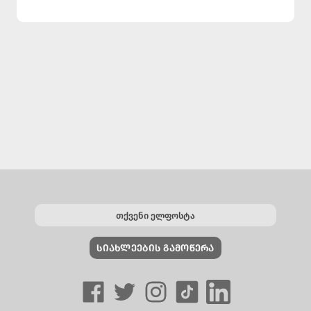
ᲡᲘᲐᲮᲚᲔᲔᲑᲘᲡ ᲒᲐᲛᲝᲬᲔᲠᲐ