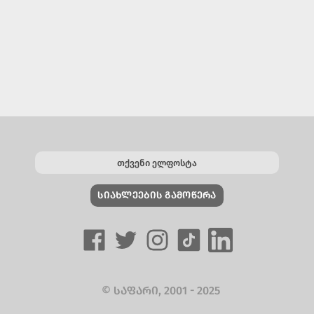
ᲡᲘᲐᲮᲚᲔᲔᲑᲘᲡ ᲒᲐᲛᲝᲬᲔᲠᲐ
© ᲡᲐᲤᲐᲠᲘ, 2001 - 2025