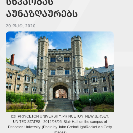
ᲡᲮᲕᲐᲝᲑᲐᲡ
ᲐᲣᲜᲐᲖᲦᲐᲣᲠᲔᲑᲡ
20 ᲝᲥᲢ, 2020
PRINCETON UNIVERSITY, PRINCETON, NEW JERSEY,
UNITED STATES - 2012/08/05: Blair Hall on the campus of
Princeton University. (Photo by John Greim/LightRocket via Getty
Images)