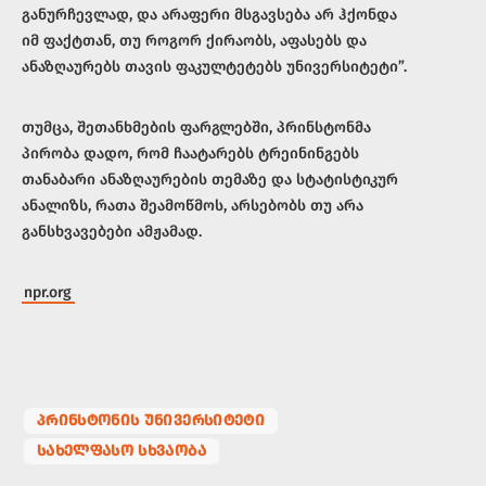
განურჩევლად, და არაფერი მსგავსება არ ჰქონდა
იმ ფაქტთან, თუ როგორ ქირაობს, აფასებს და
ანაზღაურებს თავის ფაკულტეტებს უნივერსიტეტი”.
თუმცა, შეთანხმების ფარგლებში, პრინსტონმა
პირობა დადო, რომ ჩაატარებს ტრეინინგებს
თანაბარი ანაზღაურების თემაზე და სტატისტიკურ
ანალიზს, რათა შეამოწმოს, არსებობს თუ არა
განსხვავებები ამჟამად.
npr.org
ᲞᲠᲘᲜᲡᲢᲝᲜᲘᲡ ᲣᲜᲘᲕᲔᲠᲡᲘᲢᲔᲢᲘ
ᲡᲐᲮᲔᲚᲤᲐᲡᲝ ᲡᲮᲕᲐᲝᲑᲐ