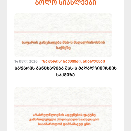
ᲑᲝᲚᲝ ᲡᲘᲐᲮᲚᲔᲔᲑᲘ
14 ᲘᲕᲚ, 2026
"ᲡᲐᲤᲐᲠᲘᲡ" ᲡᲐᲥᲛᲔᲔᲑᲘ
ᲡᲘᲐᲮᲚᲔᲔᲑᲘ
საფარის განცხადება შსს-ს მაღალჩინოსნის
საქმეზე