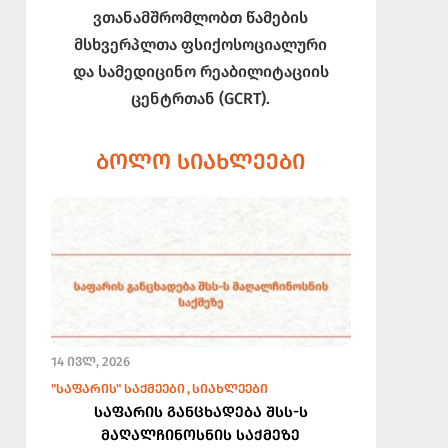
ვთანამშრომლობთ წამების
მსხვერპლთა ფსიქოსოციალური
და სამედიცინო რეაბილიტაციის
ცენტრთან (GCRT).
ᲑᲝᲚᲝ ᲡᲘᲐᲮᲚᲔᲔᲑᲘ
14 ᲘᲕᲚ, 2026
"ᲡᲐᲤᲐᲠᲘᲡ" ᲡᲐᲥᲛᲔᲔᲑᲘ
ᲡᲘᲐᲮᲚᲔᲔᲑᲘ
საფარის განცხადება შსს-ს
მაღალჩინოსნის საქმეზე