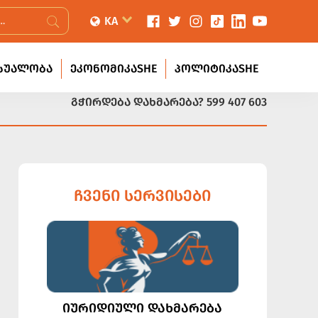
KA
ᲡᲣᲐᲚᲝᲑᲐ
ᲔᲙᲝᲜᲝᲛᲘᲙᲐSHE
ᲞᲝᲚᲘᲢᲘᲙᲐSHE
ᲒᲭᲘᲠᲓᲔᲑᲐ ᲓᲐᲮᲛᲐᲠᲔᲑᲐ?
599 407 603
ᲩᲕᲔᲜᲘ ᲡᲔᲠᲕᲘᲡᲔᲑᲘ
ᲘᲣᲠᲘᲓᲘᲣᲚᲘ ᲓᲐᲮᲛᲐᲠᲔᲑᲐ