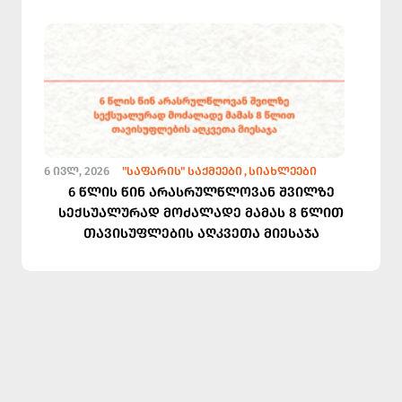
6 ᲘᲕᲚ, 2026
"ᲡᲐᲤᲐᲠᲘᲡ" ᲡᲐᲥᲛᲔᲔᲑᲘ
ᲡᲘᲐᲮᲚᲔᲔᲑᲘ
6 წლის წინ არასრულწლოვან შვილზე
სექსუალურად მოძალადე მამას 8 წლით
თავისუფლების აღკვეთა მიესაჯა