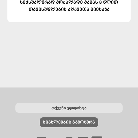
სექსუალურად მოძალადე მამას 8 წლით
თავისუფლების აღკვეთა მიესაჯა
ᲡᲘᲐᲮᲚᲔᲔᲑᲘᲡ ᲒᲐᲛᲝᲬᲔᲠᲐ