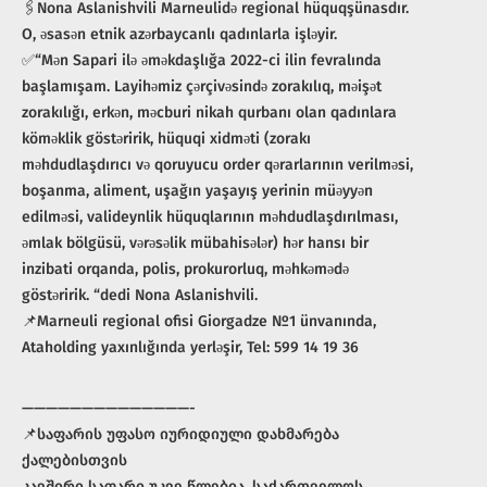
🖇Nona Aslanishvili Marneulidə regional hüquqşünasdır.
O, əsasən etnik azərbaycanlı qadınlarla işləyir.
✅“Mən Sapari ilə əməkdaşlığa 2022-ci ilin fevralında
başlamışam. Layihəmiz çərçivəsində zorakılıq, məişət
zorakılığı, erkən, məcburi nikah qurbanı olan qadınlara
köməklik göstəririk, hüquqi xidməti (zorakı
məhdudlaşdırıcı və qoruyucu order qərarlarının verilməsi,
boşanma, aliment, uşağın yaşayış yerinin müəyyən
edilməsi, valideynlik hüquqlarının məhdudlaşdırılması,
əmlak bölgüsü, vərəsəlik mübahisələr) hər hansı bir
inzibati orqanda, polis, prokurorluq, məhkəmədə
göstəririk. “dedi Nona Aslanishvili.
📌Marneuli regional ofisi Giorgadze №1 ünvanında,
Ataholding yaxınlığında yerləşir, Tel: 599 14 19 36
——————————————-
📌საფარის უფასო იურიდიული დახმარება
ქალებისთვის
კავშირი საფარი უკვე წლებია, საქართველოს