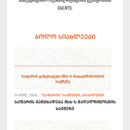
სამედიცინო რეაბილიტაციის ცენტრთან
(GCRT).
ᲑᲝᲚᲝ ᲡᲘᲐᲮᲚᲔᲔᲑᲘ
14 ᲘᲕᲚ, 2026
"ᲡᲐᲤᲐᲠᲘᲡ" ᲡᲐᲥᲛᲔᲔᲑᲘ
ᲡᲘᲐᲮᲚᲔᲔᲑᲘ
საფარის განცხადება შსს-ს მაღალჩინოსნის
საქმეზე