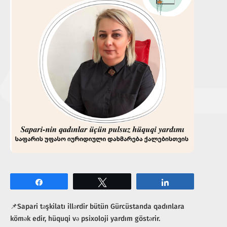
Share
Tweet
Share
📌Sapari təşkilatı illərdir bütün Gürcüstanda qadınlara
kömək edir, hüquqi və psixoloji yardım göstərir.