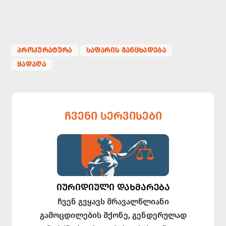
ᲞᲠᲝᲙᲣᲠᲐᲢᲣᲠᲐ
ᲡᲐᲤᲐᲠᲘᲡ ᲒᲐᲜᲪᲮᲐᲓᲔᲑᲐ
ᲧᲐᲓᲐᲦᲐ
ᲩᲕᲔᲜᲘ ᲡᲔᲠᲕᲘᲡᲔᲑᲘ
ᲘᲣᲠᲘᲓᲘᲣᲚᲘ ᲓᲐᲮᲛᲐᲠᲔᲑᲐ
ჩვენ გვყავს მრავალწლიანი
გამოცდილების მქონე, გენდერულად