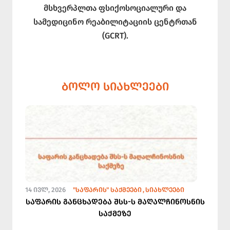
მსხვერპლთა ფსიქოსოციალური და
სამედიცინო რეაბილიტაციის ცენტრთან
(GCRT).
ᲑᲝᲚᲝ ᲡᲘᲐᲮᲚᲔᲔᲑᲘ
14 ᲘᲕᲚ, 2026
"ᲡᲐᲤᲐᲠᲘᲡ" ᲡᲐᲥᲛᲔᲔᲑᲘ
ᲡᲘᲐᲮᲚᲔᲔᲑᲘ
საფარის განცხადება შსს-ს მაღალჩინოსნის
საქმეზე