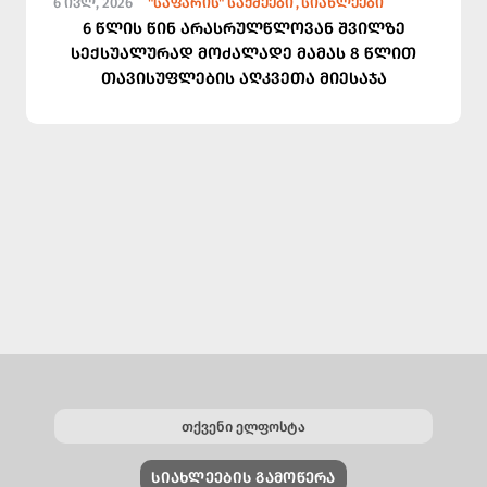
6 ᲘᲕᲚ, 2026
"ᲡᲐᲤᲐᲠᲘᲡ" ᲡᲐᲥᲛᲔᲔᲑᲘ
ᲡᲘᲐᲮᲚᲔᲔᲑᲘ
6 წლის წინ არასრულწლოვან შვილზე
სექსუალურად მოძალადე მამას 8 წლით
თავისუფლების აღკვეთა მიესაჯა
ᲡᲘᲐᲮᲚᲔᲔᲑᲘᲡ ᲒᲐᲛᲝᲬᲔᲠᲐ