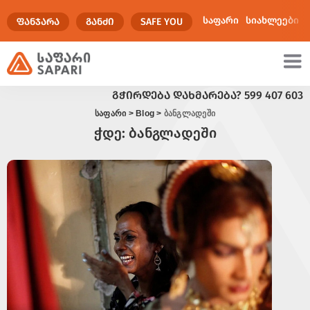
საფარი
სიახლეები
ᲤᲐᲜᲯᲐᲠᲐ
ᲒᲐᲜᲫᲘ
SAFE YOU
ᲒᲭᲘᲠᲓᲔᲑᲐ ᲓᲐᲮᲛᲐᲠᲔᲑᲐ?
599 407 603
ულტიმედია
საფარი
>
Blog
>
ბანგლადეში
ჭდე:
ბანგლადეში