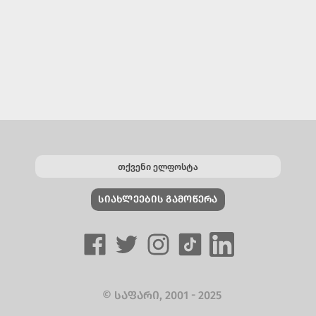
ᲡᲘᲐᲮᲚᲔᲔᲑᲘᲡ ᲒᲐᲛᲝᲬᲔᲠᲐ
© ᲡᲐᲤᲐᲠᲘ, 2001 - 2025