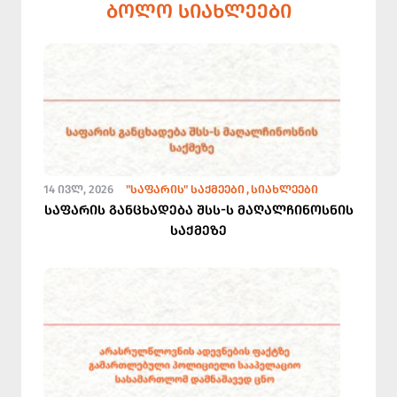
ᲑᲝᲚᲝ ᲡᲘᲐᲮᲚᲔᲔᲑᲘ
14 ᲘᲕᲚ, 2026
"ᲡᲐᲤᲐᲠᲘᲡ" ᲡᲐᲥᲛᲔᲔᲑᲘ
ᲡᲘᲐᲮᲚᲔᲔᲑᲘ
საფარის განცხადება შსს-ს მაღალჩინოსნის
საქმეზე