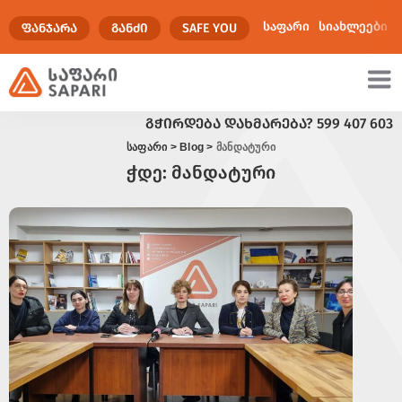
საფარი
სიახლეები
ᲤᲐᲜᲯᲐᲠᲐ
ᲒᲐᲜᲫᲘ
SAFE YOU
ᲒᲭᲘᲠᲓᲔᲑᲐ ᲓᲐᲮᲛᲐᲠᲔᲑᲐ?
599 407 603
ულტიმედია
საფარი
>
Blog
>
მანდატური
ჭდე:
მანდატური