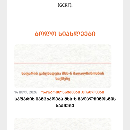
(GCRT).
ᲑᲝᲚᲝ ᲡᲘᲐᲮᲚᲔᲔᲑᲘ
14 ᲘᲕᲚ, 2026
"ᲡᲐᲤᲐᲠᲘᲡ" ᲡᲐᲥᲛᲔᲔᲑᲘ
ᲡᲘᲐᲮᲚᲔᲔᲑᲘ
საფარის განცხადება შსს-ს მაღალჩინოსნის
საქმეზე