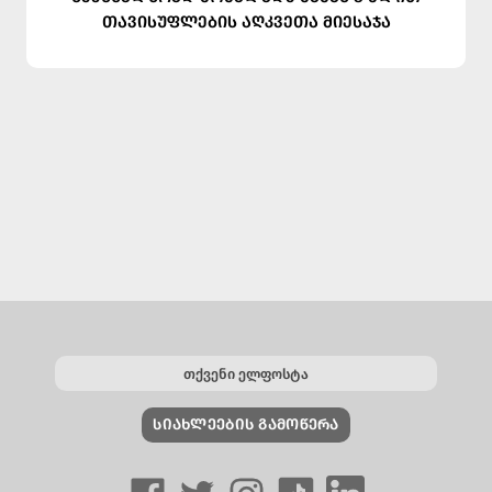
თავისუფლების აღკვეთა მიესაჯა
ᲡᲘᲐᲮᲚᲔᲔᲑᲘᲡ ᲒᲐᲛᲝᲬᲔᲠᲐ