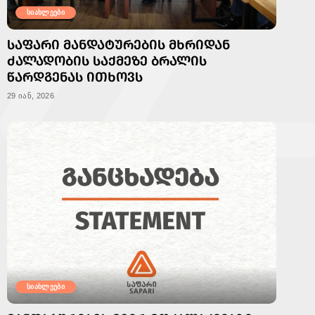
სიახლეები
ᲡᲐᲤᲐᲠᲘ ᲛᲐᲜᲓᲐᲢᲣᲠᲔᲑᲘᲡ ᲛᲮᲠᲘᲓᲐᲜ
ᲫᲐᲚᲐᲓᲝᲑᲘᲡ ᲡᲐᲥᲛᲔᲖᲔ ᲑᲠᲐᲚᲘᲡ
ᲬᲐᲠᲓᲒᲔᲜᲐᲡ ᲘᲗᲮᲝᲕᲡ
29 იან, 2026
სიახლეები