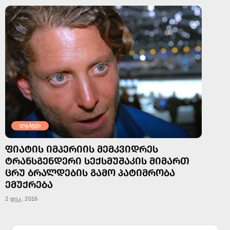
ლგბტქი
ᲤᲘᲐᲢᲘᲡ ᲘᲛᲞᲔᲠᲘᲘᲡ ᲛᲔᲛᲙᲕᲘᲓᲠᲔᲡ
ᲢᲠᲐᲜᲡᲒᲔᲜᲓᲔᲠᲘ ᲡᲔᲥᲡᲛᲣᲨᲐᲙᲘᲡ ᲛᲘᲛᲐᲠᲗ
ᲪᲠᲣ ᲑᲠᲐᲚᲓᲔᲑᲘᲡ ᲒᲐᲛᲝ ᲞᲐᲢᲘᲛᲠᲝᲑᲐ
ᲔᲛᲣᲥᲠᲔᲑᲐ
2 დეკ, 2016