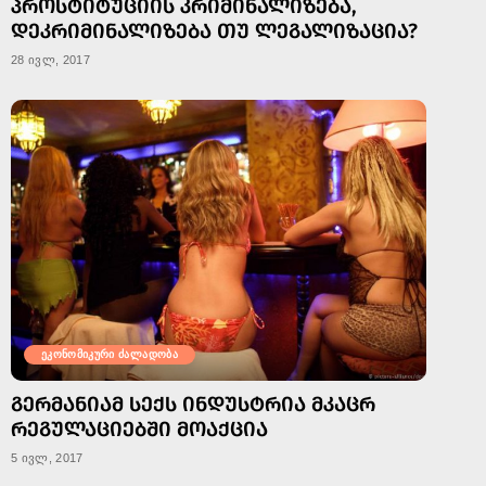
ᲞᲠᲝᲡᲢᲘᲢᲣᲪᲘᲘᲡ ᲙᲠᲘᲛᲘᲜᲐᲚᲘᲖᲔᲑᲐ,
ᲓᲔᲙᲠᲘᲛᲘᲜᲐᲚᲘᲖᲔᲑᲐ ᲗᲣ ᲚᲔᲒᲐᲚᲘᲖᲐᲪᲘᲐ?
28 ივლ, 2017
ეკონომიკური ძალადობა
ᲒᲔᲠᲛᲐᲜᲘᲐᲛ ᲡᲔᲥᲡ ᲘᲜᲓᲣᲡᲢᲠᲘᲐ ᲛᲙᲐᲪᲠ
ᲠᲔᲒᲣᲚᲐᲪᲘᲔᲑᲨᲘ ᲛᲝᲐᲥᲪᲘᲐ
5 ივლ, 2017