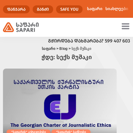
საფარი
სიახლეები
ᲤᲐᲜᲯᲐᲠᲐ
ᲒᲐᲜᲫᲘ
SAFE YOU
ᲒᲭᲘᲠᲓᲔᲑᲐ ᲓᲐᲮᲛᲐᲠᲔᲑᲐ?
599 407 603
ულტიმედია
საფარი
>
Blog
>
სექს მუშაკი
ჭდე:
სექს მუშაკი
"საფარის" აქტივობები
"საფარის" საქმეები