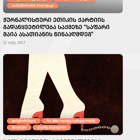
თანასწორობის პოლიტიკა
ᲟᲣᲠᲜᲐᲚᲘᲡᲢᲣᲠᲘ ᲔᲗᲘᲙᲘᲡ ᲥᲐᲠᲢᲘᲘᲡ
ᲒᲐᲓᲐᲬᲧᲕᲔᲢᲘᲚᲔᲑᲐ ᲡᲐᲥᲛᲔᲖᲔ “ᲡᲐᲤᲐᲠᲘ
ᲛᲐᲘᲐ ᲐᲡᲐᲗᲘᲐᲜᲘᲡ ᲬᲘᲜᲐᲐᲦᲛᲓᲔᲒ”
11 ოქტ, 2017
დისკრიმინაცია
რა უნდა იცოდე სექსუალობაზე
სტატიები
ქალზე ძალადობა