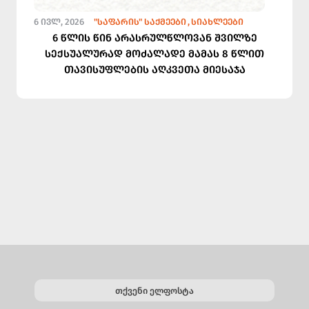
6 ᲘᲕᲚ, 2026
"ᲡᲐᲤᲐᲠᲘᲡ" ᲡᲐᲥᲛᲔᲔᲑᲘ
ᲡᲘᲐᲮᲚᲔᲔᲑᲘ
6 წლის წინ არასრულწლოვან შვილზე
სექსუალურად მოძალადე მამას 8 წლით
თავისუფლების აღკვეთა მიესაჯა