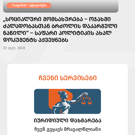
"საფარის" აქტივობები
„ᲡᲝᲪᲘᲐᲚᲣᲠᲘ ᲛᲝᲛᲡᲐᲮᲣᲠᲔᲑᲐ – ᲝᲯᲐᲮᲨᲘ
ᲫᲐᲚᲐᲓᲝᲑᲐᲡᲗᲐᲜ ᲑᲠᲫᲝᲚᲘᲡ ᲓᲐᲙᲐᲠᲒᲣᲚᲘ
ᲜᲐᲬᲘᲚᲘ“ – ᲡᲐᲤᲐᲠᲘ ᲞᲝᲚᲘᲢᲘᲙᲘᲡ ᲐᲮᲐᲚ
ᲓᲝᲙᲣᲛᲔᲜᲢᲡ ᲐᲥᲕᲔᲧᲜᲔᲑᲡ
22 ივლ, 2016
ᲩᲕᲔᲜᲘ ᲡᲔᲠᲕᲘᲡᲔᲑᲘ
ᲘᲣᲠᲘᲓᲘᲣᲚᲘ ᲓᲐᲮᲛᲐᲠᲔᲑᲐ
ჩვენ გვყავს მრავალწლიანი