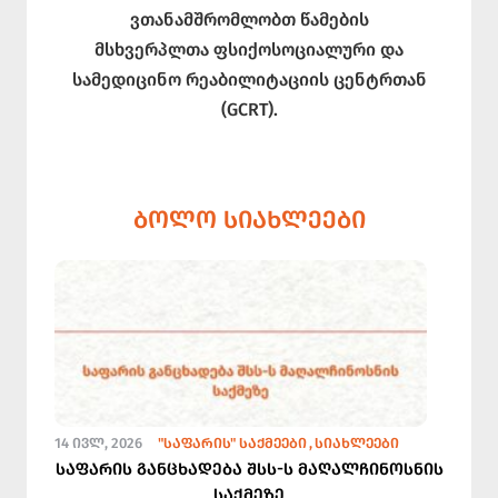
ვთანამშრომლობთ წამების
მსხვერპლთა ფსიქოსოციალური და
სამედიცინო რეაბილიტაციის ცენტრთან
(GCRT).
ᲑᲝᲚᲝ ᲡᲘᲐᲮᲚᲔᲔᲑᲘ
14 ᲘᲕᲚ, 2026
"ᲡᲐᲤᲐᲠᲘᲡ" ᲡᲐᲥᲛᲔᲔᲑᲘ
ᲡᲘᲐᲮᲚᲔᲔᲑᲘ
საფარის განცხადება შსს-ს მაღალჩინოსნის
საქმეზე