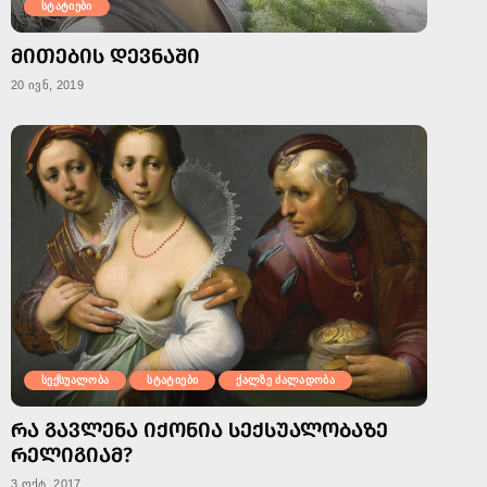
სტატიები
ᲛᲘᲗᲔᲑᲘᲡ ᲓᲔᲕᲜᲐᲨᲘ
20 ივნ, 2019
სექსუალობა
სტატიები
ქალზე ძალადობა
ᲠᲐ ᲒᲐᲕᲚᲔᲜᲐ ᲘᲥᲝᲜᲘᲐ ᲡᲔᲥᲡᲣᲐᲚᲝᲑᲐᲖᲔ
ᲠᲔᲚᲘᲒᲘᲐᲛ?
3 ოქტ, 2017