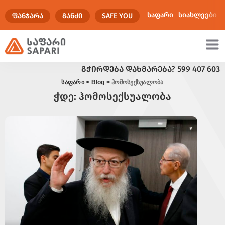
საფარი
სიახლეები
ᲤᲐᲜᲯᲐᲠᲐ
ᲒᲐᲜᲫᲘ
SAFE YOU
ᲒᲭᲘᲠᲓᲔᲑᲐ ᲓᲐᲮᲛᲐᲠᲔᲑᲐ?
599 407 603
ულტიმედია
საფარი
>
Blog
>
ჰომოსექსუალობა
ჭდე:
ჰომოსექსუალობა