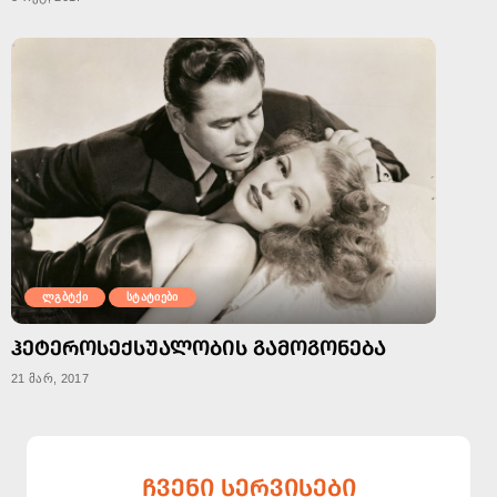
ლგბტქი
სტატიები
ᲰᲔᲢᲔᲠᲝᲡᲔᲥᲡᲣᲐᲚᲝᲑᲘᲡ ᲒᲐᲛᲝᲒᲝᲜᲔᲑᲐ
21 მარ, 2017
ᲩᲕᲔᲜᲘ ᲡᲔᲠᲕᲘᲡᲔᲑᲘ