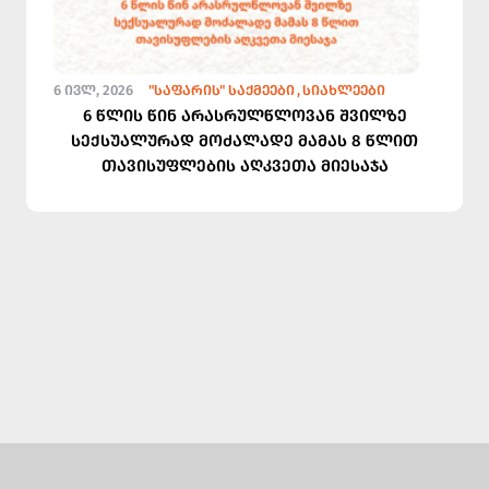
6 ᲘᲕᲚ, 2026
"ᲡᲐᲤᲐᲠᲘᲡ" ᲡᲐᲥᲛᲔᲔᲑᲘ
ᲡᲘᲐᲮᲚᲔᲔᲑᲘ
6 წლის წინ არასრულწლოვან შვილზე
სექსუალურად მოძალადე მამას 8 წლით
თავისუფლების აღკვეთა მიესაჯა