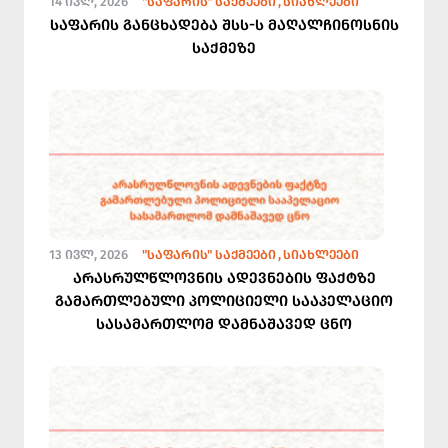
14 ᲘᲕᲚ, 2026
"ᲡᲐᲤᲐᲠᲘᲡ" ᲡᲐᲥᲛᲔᲔᲑᲘ
ᲡᲘᲐᲮᲚᲔᲔᲑᲘ
საფარის განცხადება შსს-ს მაღალჩინოსნის
საქმეზე
13 ᲘᲕᲚ, 2026
"ᲡᲐᲤᲐᲠᲘᲡ" ᲡᲐᲥᲛᲔᲔᲑᲘ
ᲡᲘᲐᲮᲚᲔᲔᲑᲘ
არასრულწლოვნის ადევნების ფაქტზე
გამართლებული პოლიციელი სააპელაციო
სასამართლომ დამნაშავედ ცნო