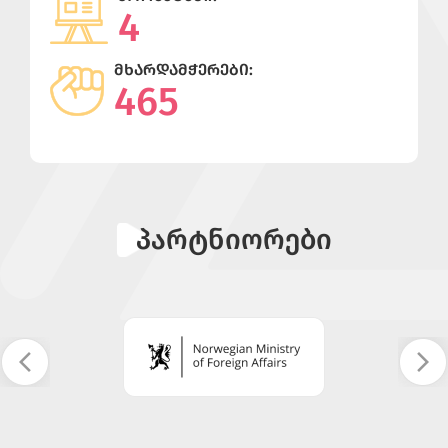
4
ᲛᲮᲐᲠᲓᲐᲛᲭᲔᲠᲔᲑᲘ:
465
პარტნიორები
Previous
Next