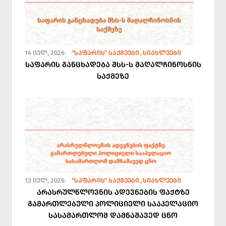
14 ᲘᲕᲚ, 2026
"ᲡᲐᲤᲐᲠᲘᲡ" ᲡᲐᲥᲛᲔᲔᲑᲘ
ᲡᲘᲐᲮᲚᲔᲔᲑᲘ
საფარის განცხადება შსს-ს მაღალჩინოსნის
საქმეზე
13 ᲘᲕᲚ, 2026
"ᲡᲐᲤᲐᲠᲘᲡ" ᲡᲐᲥᲛᲔᲔᲑᲘ
ᲡᲘᲐᲮᲚᲔᲔᲑᲘ
არასრულწლოვნის ადევნების ფაქტზე
გამართლებული პოლიციელი სააპელაციო
სასამართლომ დამნაშავედ ცნო