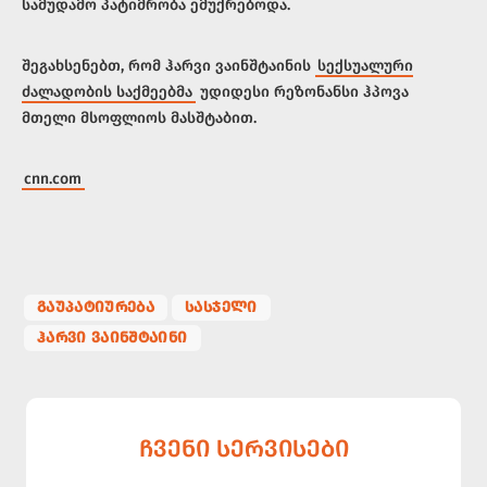
სამუდამო პატიმრობა ემუქრებოდა.
შეგახსენებთ, რომ ჰარვი ვაინშტაინის
სექსუალური
ძალადობის საქმეებმა
უდიდესი რეზონანსი ჰპოვა
მთელი მსოფლიოს მასშტაბით.
cnn.com
ᲒᲐᲣᲞᲐᲢᲘᲣᲠᲔᲑᲐ
ᲡᲐᲡᲯᲔᲚᲘ
ᲰᲐᲠᲕᲘ ᲕᲐᲘᲜᲨᲢᲐᲘᲜᲘ
ᲩᲕᲔᲜᲘ ᲡᲔᲠᲕᲘᲡᲔᲑᲘ