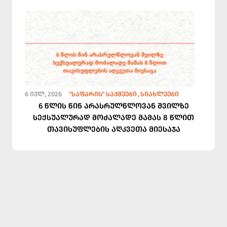
6 ᲘᲕᲚ, 2026
"ᲡᲐᲤᲐᲠᲘᲡ" ᲡᲐᲥᲛᲔᲔᲑᲘ
ᲡᲘᲐᲮᲚᲔᲔᲑᲘ
6 წლის წინ არასრულწლოვან შვილზე
სექსუალურად მოძალადე მამას 8 წლით
თავისუფლების აღკვეთა მიესაჯა