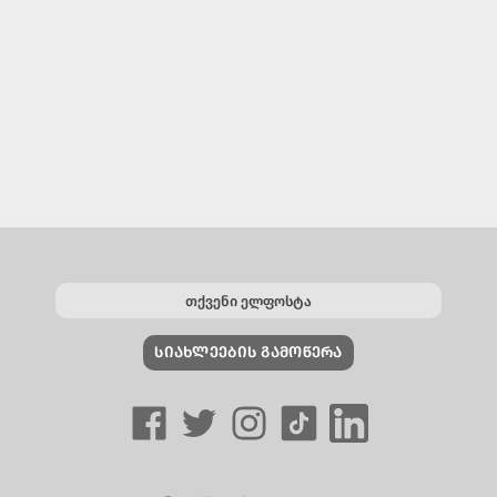
ᲡᲘᲐᲮᲚᲔᲔᲑᲘᲡ ᲒᲐᲛᲝᲬᲔᲠᲐ