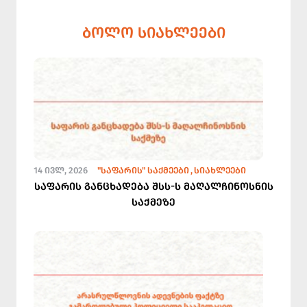
ᲑᲝᲚᲝ ᲡᲘᲐᲮᲚᲔᲔᲑᲘ
14 ᲘᲕᲚ, 2026
"ᲡᲐᲤᲐᲠᲘᲡ" ᲡᲐᲥᲛᲔᲔᲑᲘ
ᲡᲘᲐᲮᲚᲔᲔᲑᲘ
საფარის განცხადება შსს-ს მაღალჩინოსნის
საქმეზე