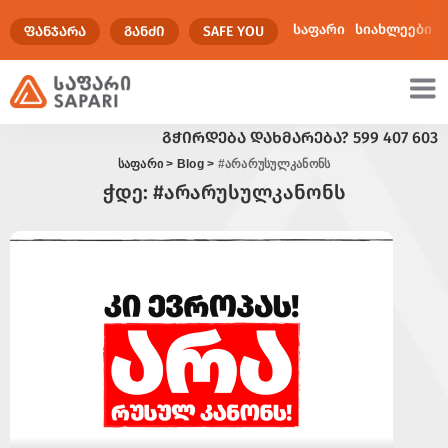
საფარი
სიახლეები
ᲤᲐᲜᲯᲐᲠᲐ
ᲒᲐᲜᲫᲘ
SAFE YOU
ᲒᲭᲘᲠᲓᲔᲑᲐ ᲓᲐᲮᲛᲐᲠᲔᲑᲐ?
599 407 603
ულტიმედია
საფარი
>
Blog
>
#არარუსულკანონს
ჭდე:
#არარუსულკანონს