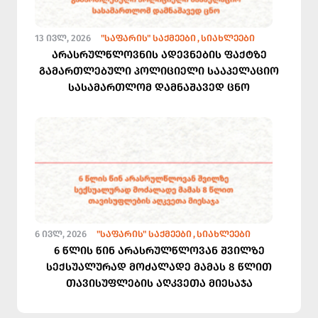
13 ᲘᲕᲚ, 2026
"ᲡᲐᲤᲐᲠᲘᲡ" ᲡᲐᲥᲛᲔᲔᲑᲘ
ᲡᲘᲐᲮᲚᲔᲔᲑᲘ
არასრულწლოვნის ადევნების ფაქტზე
გამართლებული პოლიციელი სააპელაციო
სასამართლომ დამნაშავედ ცნო
6 ᲘᲕᲚ, 2026
"ᲡᲐᲤᲐᲠᲘᲡ" ᲡᲐᲥᲛᲔᲔᲑᲘ
ᲡᲘᲐᲮᲚᲔᲔᲑᲘ
6 წლის წინ არასრულწლოვან შვილზე
სექსუალურად მოძალადე მამას 8 წლით
თავისუფლების აღკვეთა მიესაჯა