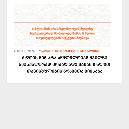
6 ᲘᲕᲚ, 2026
"ᲡᲐᲤᲐᲠᲘᲡ" ᲡᲐᲥᲛᲔᲔᲑᲘ
ᲡᲘᲐᲮᲚᲔᲔᲑᲘ
6 წლის წინ არასრულწლოვან შვილზე
სექსუალურად მოძალადე მამას 8 წლით
თავისუფლების აღკვეთა მიესაჯა