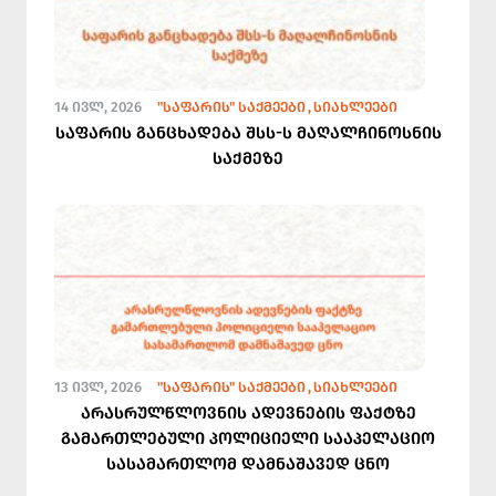
14 ᲘᲕᲚ, 2026
"ᲡᲐᲤᲐᲠᲘᲡ" ᲡᲐᲥᲛᲔᲔᲑᲘ
ᲡᲘᲐᲮᲚᲔᲔᲑᲘ
საფარის განცხადება შსს-ს მაღალჩინოსნის
საქმეზე
13 ᲘᲕᲚ, 2026
"ᲡᲐᲤᲐᲠᲘᲡ" ᲡᲐᲥᲛᲔᲔᲑᲘ
ᲡᲘᲐᲮᲚᲔᲔᲑᲘ
არასრულწლოვნის ადევნების ფაქტზე
გამართლებული პოლიციელი სააპელაციო
სასამართლომ დამნაშავედ ცნო