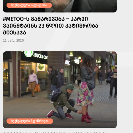
სექსუალური ძალადობა
#METOO-Ს ᲒᲐᲛᲐᲠᲯᲕᲔᲑᲐ – ᲰᲐᲠᲕᲘ
ᲕᲐᲘᲜᲨᲢᲐᲘᲜᲡ 23 ᲬᲚᲘᲗ ᲞᲐᲢᲘᲛᲠᲝᲑᲐ
ᲛᲘᲔᲡᲐᲯᲐ
11 მარ, 2020
სექსუალური შევიწროება