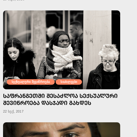
სექსუალური შევიწროება
სიახლეები
ᲡᲐᲤᲠᲐᲜᲒᲔᲗᲨᲘ ᲨᲔᲡᲐᲫᲚᲝᲐ ᲡᲔᲥᲡᲣᲐᲚᲣᲠᲘ
ᲨᲔᲕᲘᲬᲠᲝᲔᲑᲐ ᲓᲐᲡᲯᲐᲓᲘ ᲒᲐᲮᲓᲔᲡ
22 სექ, 2017