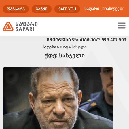
საფარი
სიახლეები
ᲤᲐᲜᲯᲐᲠᲐ
ᲒᲐᲜᲫᲘ
SAFE YOU
ᲒᲭᲘᲠᲓᲔᲑᲐ ᲓᲐᲮᲛᲐᲠᲔᲑᲐ?
599 407 603
ულტიმედია
საფარი
>
Blog
>
სასჯელი
ჭდე:
სასჯელი