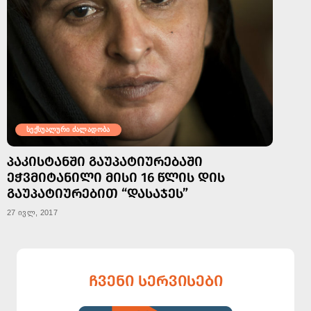
სექსუალური ძალადობა
ᲞᲐᲙᲘᲡᲢᲐᲜᲨᲘ ᲒᲐᲣᲞᲐᲢᲘᲣᲠᲔᲑᲐᲨᲘ
ᲔᲭᲕᲛᲘᲢᲐᲜᲘᲚᲘ ᲛᲘᲡᲘ 16 ᲬᲚᲘᲡ ᲓᲘᲡ
ᲒᲐᲣᲞᲐᲢᲘᲣᲠᲔᲑᲘᲗ “ᲓᲐᲡᲐᲯᲔᲡ”
27 ივლ, 2017
ᲩᲕᲔᲜᲘ ᲡᲔᲠᲕᲘᲡᲔᲑᲘ