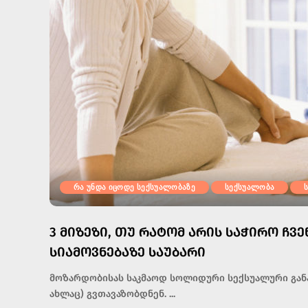
რა უნდა იცოდე სექსუალობაზე
სექსუალობა
3 ᲛᲘᲖᲔᲖᲘ, ᲗᲣ ᲠᲐᲢᲝᲛ ᲐᲠᲘᲡ ᲡᲐᲭᲘᲠᲝ ᲩᲕ
ᲡᲘᲐᲛᲝᲕᲜᲔᲑᲐᲖᲔ ᲡᲐᲣᲑᲐᲠᲘ
მოზარდობისას საკმაოდ სოლიდური სექსუალური განათ
ახლაც) გვთავაზობდნენ.
...