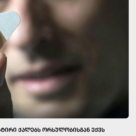
ᲡᲢᲘᲠᲘ ᲥᲐᲚᲔᲑᲡ ᲝᲠᲡᲣᲚᲝᲑᲘᲡᲒᲐᲜ ᲔᲥᲕᲡ