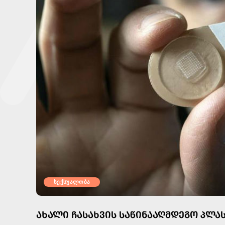
სექსუალობა
ᲐᲮᲐᲚᲘ ᲩᲐᲡᲐᲮᲕᲘᲡ ᲡᲐᲬᲘᲜᲐᲐᲦᲛᲓᲔᲒᲝ ᲞᲚᲐ