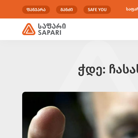
საფა
ᲤᲐᲜᲯᲐᲠᲐ
ᲒᲐᲜᲫᲘ
SAFE YOU
ჭდე:
ჩასა