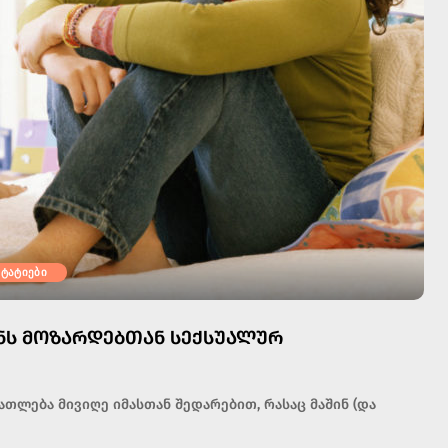
სტატიები
ᲔᲜᲡ ᲛᲝᲖᲐᲠᲓᲔᲑᲗᲐᲜ ᲡᲔᲥᲡᲣᲐᲚᲣᲠ
ლება მივიღე იმასთან შედარებით, რასაც მაშინ (და