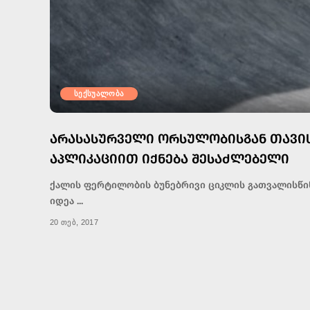
სექსუალობა
ᲐᲠᲐᲡᲐᲡᲣᲠᲕᲔᲚᲘ ᲝᲠᲡᲣᲚᲝᲑᲘᲡᲒᲐᲜ ᲗᲐᲕᲘᲡ
ᲐᲞᲚᲘᲙᲐᲪᲘᲘᲗ ᲘᲥᲜᲔᲑᲐ ᲨᲔᲡᲐᲫᲚᲔᲑᲔᲚᲘ
ქალის ფერტილობის ბუნებრივი ციკლის გათვალისწი
იდეა
...
20 თებ, 2017