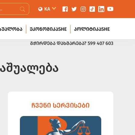
KA
ᲡᲣᲐᲚᲝᲑᲐ
ᲔᲙᲝᲜᲝᲛᲘᲙᲐSHE
ᲞᲝᲚᲘᲢᲘᲙᲐSHE
ᲒᲭᲘᲠᲓᲔᲑᲐ ᲓᲐᲮᲛᲐᲠᲔᲑᲐ?
599 407 603
საშუალება
ᲩᲕᲔᲜᲘ ᲡᲔᲠᲕᲘᲡᲔᲑᲘ