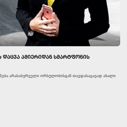
 ᲓᲐᲪᲕᲐ ᲐᲛᲘᲔᲠᲘᲓᲐᲜ ᲡᲛᲐᲠᲢᲤᲝᲜᲘᲡ
ნება არასასურველი ორსულობისგან თავდასაცავად ახალი