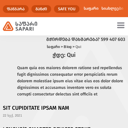
საფარი
სიახლეები
ᲤᲐᲜᲯᲐᲠᲐ
ᲒᲐᲜᲫᲘ
SAFE YOU
ᲒᲭᲘᲠᲓᲔᲑᲐ ᲓᲐᲮᲛᲐᲠᲔᲑᲐ?
599 407 603
ულტიმედია
საფარი
>
Blog
>
Qui
ჭდე:
Qui
Quam quia eos maiores dolorem ratione sed repellendus
fugit dignissimos consequatur error perspiciatis rerum
dolorem molestiae ipsum eius vitae eius eos dolor dolore
dignissimos et accusamus inventore vero ex soluta
corrupti consectetur delectus sint officiis et
SIT CUPIDITATE IPSAM NAM
22 სექ, 2021